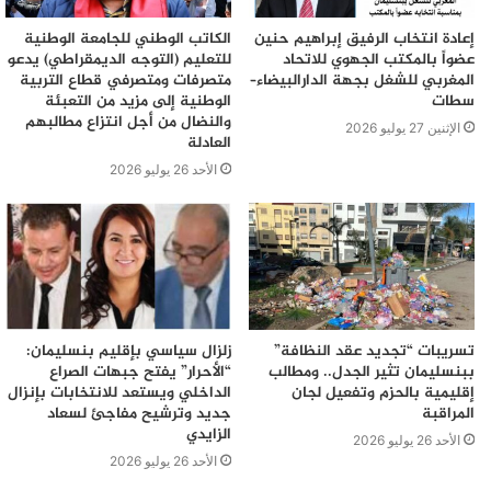
إعادة انتخاب الرفيق إبراهيم حنين
الكاتب الوطني للجامعة الوطنية
عضواً بالمكتب الجهوي للاتحاد
للتعليم (التوجه الديمقراطي) يدعو
المغربي للشغل بجهة الدارالبيضاء–
متصرفات ومتصرفي قطاع التربية
سطات
الوطنية إلى مزيد من التعبئة
والنضال من أجل انتزاع مطالبهم
الإثنين 27 يوليو 2026
العادلة
الأحد 26 يوليو 2026
تسريبات “تجديد عقد النظافة”
زلزال سياسي بإقليم بنسليمان:
ببنسليمان تثير الجدل.. ومطالب
“الأحرار” يفتح جبهات الصراع
إقليمية بالحزم وتفعيل لجان
الداخلي ويستعد للانتخابات بإنزال
المراقبة
جديد وترشيح مفاجئ لسعاد
الزايدي
الأحد 26 يوليو 2026
الأحد 26 يوليو 2026