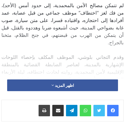
لم تتمكن مصالح الأمن بالمحمدية، إلى حدود أمس (الأحد)،
من فك لغز “اختطاف” موظف جماعي من قبل عصابة، عمد
أفرادها إلى احتجازه، واقتياده قسرا، على متن سيارة، صوب
غابة بضواحي المدينة، حيث أشبعوه ضربا وهددوه بالقتل، قبل
أن يتمكن من الهرب من قبضتهم، في جنح الظلام، مثخنا
بالجراح.
وقدم التجاني بلوشي، الموظف المكلف بإحصاء اللوحات
الإشهارية بالمدينة، لعناصر الضابطة القضائية بالمنطقة
الإقليمية لأمن المحمدية، روايته لحادث اختطافه، ليلة الأربعاء
الماضي، “من أحد شوارع المحمدية، في حدود الحادية عشرة
اظهر المزيد
ليلا، من قبل شخصين”، على حد قوله.
وأفاد الموظف، في محضر الاستماع إليه، أنه كان قرب حديقة
واتساب
تيلقرام
مشاركة عبر البريد
طباعة
“البارك” (حديقة المدن المتوائمة سابقا)، حين تعقبه شخصان
ترجلا من سيارة “مرسيدس 220 إس”، بعد أن ولج زقاقا بـ
“ديور سبنيول”، قرب الميناء، وتمكنا من إدخاله السيارة بالقوة،