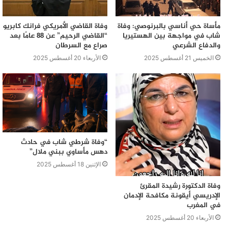
مأساة حي أناسي بالبرنوصي: وفاة
وفاة القاضي الأمريكي فرانك كابريو
شاب في مواجهة بين الهستيريا
“القاضي الرحيم” عن 88 عامًا بعد
والدفاع الشرعي
صراع مع السرطان
الخميس 21 أغسطس 2025
الأربعاء 20 أغسطس 2025
“وفاة شرطي شاب في حادث
دهس مأساوي ببني ملال”
الإثنين 18 أغسطس 2025
وفاة الدكتورة رشيدة المقرئ
الإدريسي أيقونة مكافحة الإدمان
في المغرب
الأربعاء 20 أغسطس 2025