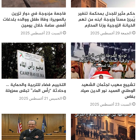
حكم مثير للجدل بمحكمة تنغير
فاجعة مزدوجة في دوار تزرين
يُبرئ مسناً وزوجة ابنه من تهم
بالصويرة: وفاة طفل ووالده بلدغات
الخيانة الزوجية وزنا المحارم
أفعى سامة خلال يومين
الجمعة 29 أغسطس 2025
السبت 23 أغسطس 2025
تشييع مهيب لجثمان الشهيد
التخييم فضاء للتربية والحماية …
الوطني العميد نور الدين صياد
وحادثة “رأس الماء” تبقى معزولة
بفاس
الخميس 21 أغسطس 2025
السبت 23 أغسطس 2025