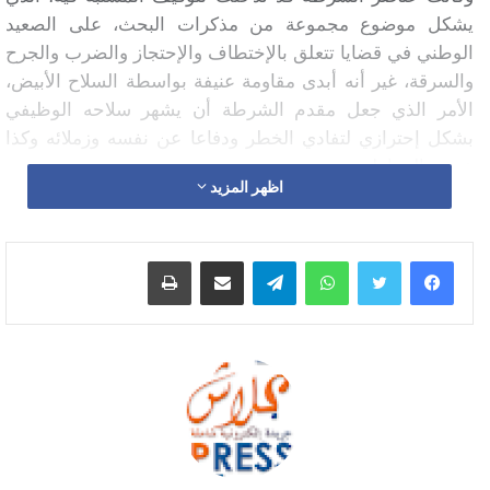
يشكل موضوع مجموعة من مذكرات البحث، على الصعيد
الوطني في قضايا تتعلق بالإختطاف والإحتجاز والضرب والجرح
والسرقة، غير أنه أبدى مقاومة عنيفة بواسطة السلاح الأبيض،
الأمر الذي جعل مقدم الشرطة أن يشهر سلاحه الوظيفي
بشكل إحترازي لتفادي الخطر ودفاعا عن نفسه وزملائه وكذا
عموم المواطنين.
اظهر المزيد
إلا أن التدخل الناجح للعناصر الأمنية التابعة لولاية أمن العيون،
مكنت من توقيف المشتبه فيه وحجز السكين وشكل حركته
واتساب
تيلقرام
مشاركة عبر البريد
طباعة
عبر تصفيد اليدين، دون إطلاق أي رصاصة وحسب المصدر ذاته
الذي أكد على أن الموقوف، تم إخضاعه لتدبير الحراسة
النظرية، رهن إشارة البحث الذي يجري تحت إشراف النيابة
العامة المختصة.