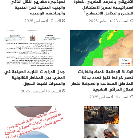
الإفريقي بالدرهم المغربي: خطوة
نموذجي: مشاريع النقل الذكي
استراتيجية لتعزيز الاستقلال
والبنية التحتية تعزز التنمية
النقدي والتكامل الاقتصادي”
والمنافسة الوطنية
السبت 23 أغسطس 2025
الأحد 17 أغسطس 2025
الوكالة الوطنية للمياه والغابات
جدل الدراجات النارية الصينية في
تصدر خرائط تنبؤ تحدد بدقة
المغرب بين المخاطر القانونية
المناطق الحساسة والمعرضة لخطر
والدعوات لضبط السوق
اندلاع الحرائق الغابوية
السبت 16 أغسطس 2025
السبت 16 أغسطس 2025