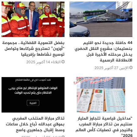
44 حافلة جديدة نحو اقليم
بفضل التسوية القضائية.. مجموعة
بنسليمان: مشروع النقل الحضري
“أوزون” تسترجع شركاءها وتواصل
يدخل مرحلته الأخيرة قبل
توسيع نشاطها بإفريقيا
الانطلاقة الرسمية
الثلاثاء 14 أكتوبر 2025
الإثنين 27 أكتوبر 2025
“مداخيل قياسية تتجاوز المليار
تذاكر مباراة المنتخب المغربي
سنتيم من تذاكر مباراة المغرب
بمولاي عبدالله تُباع خلال ساعات
والنيجر في تصفيات كأس العالم
وسط إقبال جماهيري واسع
2026”