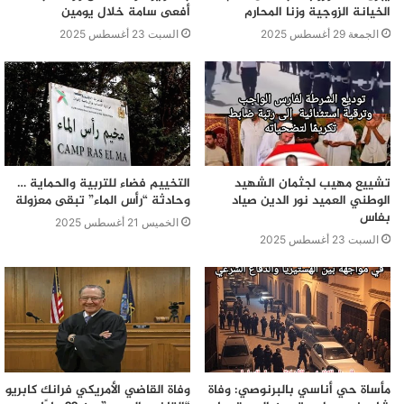
الخيانة الزوجية وزنا المحارم
أفعى سامة خلال يومين
الجمعة 29 أغسطس 2025
السبت 23 أغسطس 2025
تشييع مهيب لجثمان الشهيد
التخييم فضاء للتربية والحماية …
الوطني العميد نور الدين صياد
وحادثة “رأس الماء” تبقى معزولة
بفاس
الخميس 21 أغسطس 2025
السبت 23 أغسطس 2025
مأساة حي أناسي بالبرنوصي: وفاة
وفاة القاضي الأمريكي فرانك كابريو