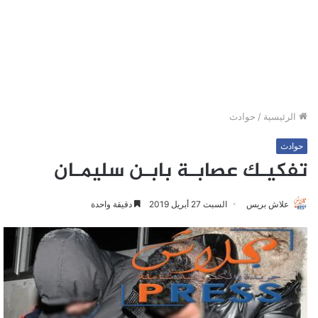
الرئيسية
/
حوادث
حوادث
تفكيـك عصابـة بابـن سليمـان
علاش بريس
السبت 27 أبريل 2019
دقيقة واحدة