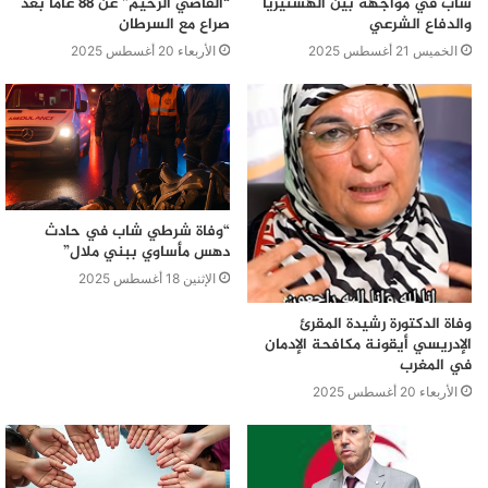
شاب في مواجهة بين الهستيريا
“القاضي الرحيم” عن 88 عامًا بعد
والدفاع الشرعي
صراع مع السرطان
الخميس 21 أغسطس 2025
الأربعاء 20 أغسطس 2025
“وفاة شرطي شاب في حادث
دهس مأساوي ببني ملال”
الإثنين 18 أغسطس 2025
وفاة الدكتورة رشيدة المقرئ
الإدريسي أيقونة مكافحة الإدمان
في المغرب
الأربعاء 20 أغسطس 2025