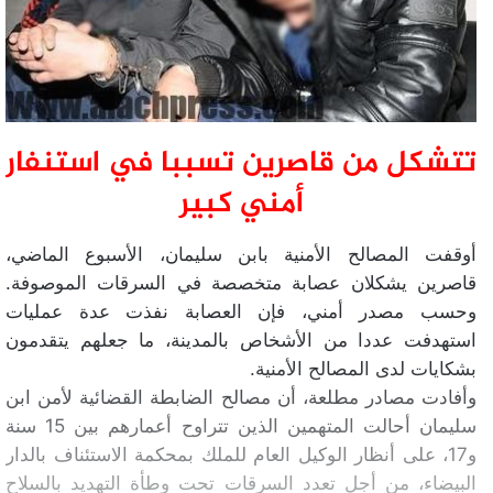
تتشكل من قاصرين تسببا في استنفار
أمني كبير
أوقفت المصالح الأمنية بابن سليمان، الأسبوع الماضي،
قاصرين يشكلان عصابة متخصصة في السرقات الموصوفة.
وحسب مصدر أمني، فإن العصابة نفذت عدة عمليات
استهدفت عددا من الأشخاص بالمدينة، ما جعلهم يتقدمون
بشكايات لدى المصالح الأمنية.
وأفادت مصادر مطلعة، أن مصالح الضابطة القضائية لأمن ابن
سليمان أحالت المتهمين الذين تتراوح أعمارهم بين 15 سنة
و17، على أنظار الوكيل العام للملك بمحكمة الاستئناف بالدار
البيضاء، من أجل تعدد السرقات تحت وطأة التهديد بالسلاح