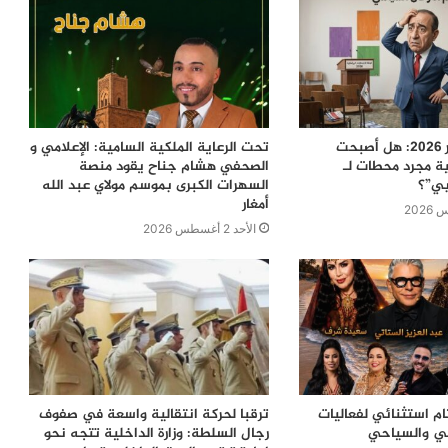
معركة 23 شتنبر 2026: هل أصبحت
تحت الرعاية الملكية السامية: الإعلامي و
ية مجرد محطات لـ
الصحفي هشام جناح يقود منصة
بي”؟
السهرات الكبرى بموسم مولاي عبد الله
أمغار
الأحد 2 أغسطس 2026
ام استثنائي لفعاليات
ترقبا لحركة انتقالية واسعة في صفوف
في والسياحي
رجال السلطة: وزارة الداخلية تتجه نحو