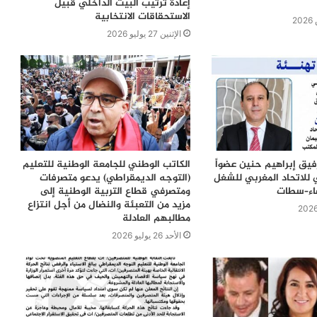
إعادة ترتيب البيت الداخلي قبيل
الاستحقاقات الانتخابية
الإثنين 27 يوليو 2026
رفيق إبراهيم حنين عضواً
الكاتب الوطني للجامعة الوطنية للتعليم
 للاتحاد المغربي للشغل
(التوجه الديمقراطي) يدعو متصرفات
ضاء–سطات
ومتصرفي قطاع التربية الوطنية إلى
مزيد من التعبئة والنضال من أجل انتزاع
مطالبهم العادلة
الأحد 26 يوليو 2026