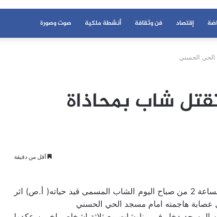
اضة
إقتصاد
فن وثقافة
أنشطة ملكية
صوت وصورة
الحي الحسني
قتل شاب بمحاذاة
أقل من دقيقة
استقبل المستشفى الاقليمي بن سليمان في حدود الساعة 2 من صباح اليوم الشاب المسمى قيد حياته( أ.ص) اثر
عصابة هاجمته امام مسجد الحي الحسني
من المسجد دخل في مناوشات مع ثلاثة اشخاص اخرين عكدوا