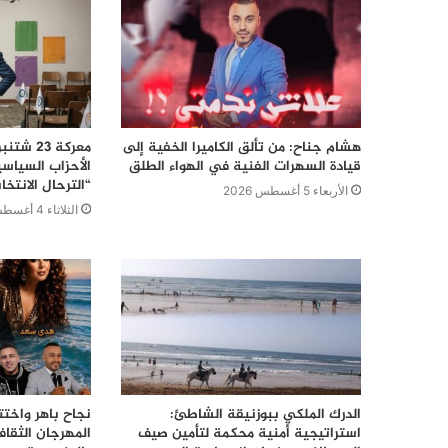
هشام جناح: من تألق الكاميرا الخفية إلى
قيادة السهرات الفنية في الهواء الطلق
الأحزاب السياس
“الترحال الانتخا
الأربعاء 5 أغسطس 2026
الثلاثاء 4 أغسطس 2026
الدرك الملكي ببوزنيقة الشاطئ:
نجاح باهر واختت
استراتيجية أمنية محكمة لتأمين صيف
المهرجان الثقا