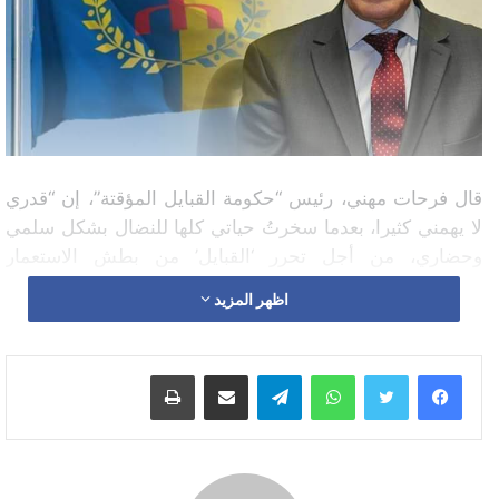
قال فرحات مهني، رئيس “حكومة القبايل المؤقتة”، إن “قدري
لا يهمني كثيرا، بعدما سخرتُ حياتي كلها للنضال بشكل سلمي
وحضاري، من أجل تحرر ‘القبايل’ من بطش الاستعمار
الجزائري وتقرير مصيرها”.
اظهر المزيد
وتابع مهني، في حوار أجراه مع صحيفة “أتالايار”، أن “عمري 72
سنة، وأغلب سنوات حياتي قضيتها في السجن، الذي بات
واتساب
تيلقرام
مشاركة عبر البريد
طباعة
مألوفا بالنسبة إلي مثل خطر الموت”.
كما استطرد رئيس “حكومة القبايل المؤقتة”: “أعلم أن الموت
والتعذيب والسجن ثمن الحرية. لذا، أنا أتحمل العواقب”، لافتا