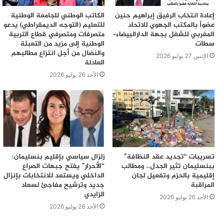
إعادة انتخاب الرفيق إبراهيم حنين
الكاتب الوطني للجامعة الوطنية
عضواً بالمكتب الجهوي للاتحاد
للتعليم (التوجه الديمقراطي) يدعو
المغربي للشغل بجهة الدارالبيضاء–
متصرفات ومتصرفي قطاع التربية
سطات
الوطنية إلى مزيد من التعبئة
والنضال من أجل انتزاع مطالبهم
الإثنين 27 يوليو 2026
العادلة
الأحد 26 يوليو 2026
تسريبات “تجديد عقد النظافة”
زلزال سياسي بإقليم بنسليمان:
ببنسليمان تثير الجدل.. ومطالب
“الأحرار” يفتح جبهات الصراع
إقليمية بالحزم وتفعيل لجان
الداخلي ويستعد للانتخابات بإنزال
المراقبة
جديد وترشيح مفاجئ لسعاد
الزايدي
الأحد 26 يوليو 2026
الأحد 26 يوليو 2026