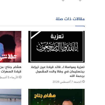
مقالات ذات صلة
تعزية ومواساة لـ قائد قيادة عين تيزغة
هشام جناح: من ت
ببنسليمان في وفاة والده المشمول
قيادة السهرات ا
برحمة الله
الأربعاء 5 أغسطس 2026
الجمعة 7 أغسطس 2026