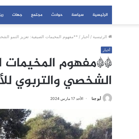
الرئيسية
سياسة
حوادث
مجتمع
جهات
ري
الرئيسية
/
أخبار
/
**مفهوم المخيمات الصيفية: تعزيز النمو الشخ
أخبار
**مفهوم المخيمات الص
الشخصي والتربوي لل
أبو جنا
الأحد 17 مارس 2024