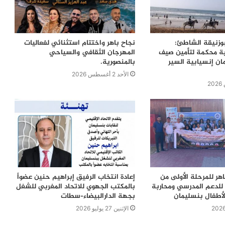
بوزنيقة الشاطئ:
نجاح باهر واختتام استثنائي لفعاليات
ية محكمة لتأمين صيف
المهرجان الثقافي والسياحي
ن إنسيابية السير
بالمنصورية.
الأحد 2 أغسطس 2026
اهر للمرحلة الأولى من
إعادة انتخاب الرفيق إبراهيم حنين عضواً
للدعم المدرسي ومحاربة
بالمكتب الجهوي للاتحاد المغربي للشغل
لأطفال بنسليمان
بجهة الدارالبيضاء–سطات
الإثنين 27 يوليو 2026