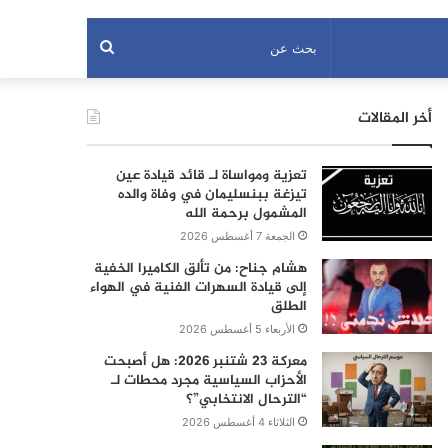
بحث
عن
أخر المقالات
تعزية ومواساة لـ قائد قيادة عين
تيزغة ببنسليمان في وفاة والده
المشمول برحمة الله
الجمعة 7 أغسطس 2026
هشام جناح: من تألق الكاميرا الخفية
إلى قيادة السهرات الفنية في الهواء
الطلق
الأربعاء 5 أغسطس 2026
معركة 23 شتنبر 2026: هل أصبحت
الأحزاب السياسية مجرد محطات لـ
“الترحال الانتخابي”؟
الثلاثاء 4 أغسطس 2026