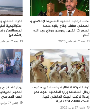
تحت الرعاية الملكية السامية: الإعلامي و
الدرك الملكي ب
الصحفي هشام جناح يقود منصة
استراتيجية أمن
السهرات الكبرى بموسم مولاي عبد الله
المصطافين وضما
أمغار
بالشاطئ
الأحد 2 أغسطس 2026
الأحد 2 أغسطس 2026
ترقبا لحركة انتقالية واسعة في صفوف
بوزنيقة: نجاح ب
رجال السلطة: وزارة الداخلية تتجه نحو
المخيم الصيفي 
إعادة ترتيب البيت الداخلي قبيل
الهدر المدرسي 
الاستحقاقات الانتخابية
الإثنين 27 يوليو 2026
الإثنين 27 يوليو 2026