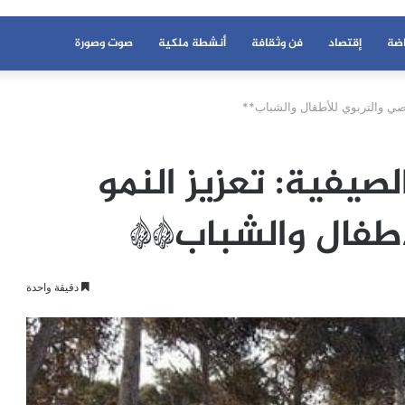
اضة
إقتصاد
فن وثقافة
أنشطة ملكية
صوت وصورة
صي والتربوي للأطفال والشباب**
يفية: تعزيز النمو
أطفال والشباب**
دقيقة واحدة