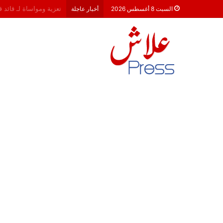
هشام جناح: من تألق الك
السبت 8 أغسطس 2026
أخبار عاجلة