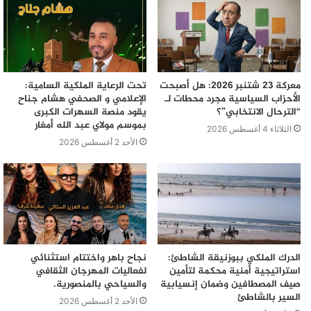
وربما بمنطق أحد المتدخلين في جلسة الخميس حين قال
خليهم يكتبوا لي بغاو و بعدها اهان الصحافة.
معركة 23 شتنبر 2026: هل أصبحت
تحت الرعاية الملكية السامية:
الأحزاب السياسية مجرد محطات لـ
الإعلامي و الصحفي هشام جناح
“الترحال الانتخابي”؟
يقود منصة السهرات الكبرى
بموسم مولاي عبد الله أمغار
الثلاثاء 4 أغسطس 2026
الأحد 2 أغسطس 2026
الدرك الملكي ببوزنيقة الشاطئ:
نجاح باهر واختتام استثنائي
استراتيجية أمنية محكمة لتأمين
لفعاليات المهرجان الثقافي
صيف المصطافين وضمان إنسيابية
والسياحي بالمنصورية.
السير بالشاطئ
الأحد 2 أغسطس 2026