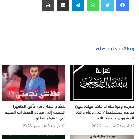
استفسرنا عددا من التجار الذين ينشطون بفضاء الجوطية يوم
الأحد عن المقابل الذي يؤدونه مقابل عرض سلعهم بالمكان ام
انهم كانوا يحتلون المكان مجانا ،فاجابونا بأنهم يؤدون واجبات
الزنك انتظام و كل اسبوع لاشخاص و لا علم لهن عن الجهة
التي تتولى تحصيل الاموال،
بعدها اتصلنا باحد اعضاء المجلس ،و سالناه عن ماهية الجهة
مقالات ذات صلة
التي تستخلص الاموال من التجار فكان جوابه كالتالي :
في اول الامر كان يقوم موظفون تابعون للبلدية بتحصيل
الرسوم و بعدها استلم المهمة اصحاب جيليات لا نعرف لفائدة
من يعملون و خلاصة الأمر ان الامر كان يمر بعشوائية و انتفع
منه أشخاص لم نحصل على اسمائهم .
اذا أين كانت تذهب أموال الزنك ؟ و من هو الشخص او
الأشخاص الذين استفادوا طيلة السنوات الماضية من أموال
تعزية ومواساة لـ قائد قيادة عين
هشام جناح: من تألق الكاميرا
طائلة و تحت أي مصوغ قانوني ؟
تيزغة ببنسليمان في وفاة والده
الخفية إلى قيادة السهرات الفنية
حاولت مرارا و تكرارا ربط الاتصال باحد اعضاء المكتب لاخذ
المشمول برحمة الله
في الهواء الطلق
وجهة نظر المكتب و الاستفسار قبل الكتابة ،لكن مشكل
الجمعة 7 أغسطس 2026
الأربعاء 5 أغسطس 2026
التواصل ما زال قائما ،