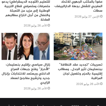
عضواً بالمكتب الجهوي للاتحاد
للتعليم (التوجه الديمقراطي) يدعو
المغربي للشغل بجهة الدارالبيضاء–
متصرفات ومتصرفي قطاع التربية
سطات
الوطنية إلى مزيد من التعبئة
والنضال من أجل انتزاع مطالبهم
الإثنين 27 يوليو 2026
العادلة
الأحد 26 يوليو 2026
تسريبات “تجديد عقد النظافة”
زلزال سياسي بإقليم بنسليمان:
ببنسليمان تثير الجدل.. ومطالب
“الأحرار” يفتح جبهات الصراع
إقليمية بالحزم وتفعيل لجان
الداخلي ويستعد للانتخابات بإنزال
المراقبة
جديد وترشيح مفاجئ لسعاد
الزايدي
الأحد 26 يوليو 2026
الأحد 26 يوليو 2026