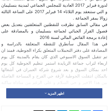
لدورة فبراير 2017 العادية للمجلس الجماعي لمدينة بنسليمان
و التي ستنعقد يوم الثلاثاء 14 فبراير 2017 على الساعة الثالثة
زوالا بمقر الجماعة .
في مقالي السابق تطرقت للنقطتين المتعلقتين بتعديل بعض
فصول القرار الجبائي لجماعة بنسليمان و بالمصادقة على
إعادة برمجة الفائض المالي لسنة 2016
في هذا المقال سأتطرق للنقطة المتعلقة بالدراسة و
المصادقة على دفتر التحملات المتعلق بكراء الجوطية، فمنذ ان
تم تتقيل السوق الاسبوعي الذي كان يقام بالمدينة كل يوم
اربعاء لتراب جماعة الزيايدة استمر تنظيم الجوطية كل يوم
احد بمكان السوق و بعد شروع شركة العمران في أشغالها
بالمكان انتقلت الجوطية لأزقة حي الفرح و المساحة الفاصلة
بين هذا الاخير و حي السلام و على الرغم من مناداة ساكنة
الحيين بتنقيلها لمكان آخر و تخليصهم من الضوضاء و الأزبال
اظهر المزيد
التي يخلفها باعة الدجاج و الاسماك و الخضر ، سيقدم
المجلس في سابقة من نوعها على كراء الجوطية لمتعهد من
الخواص.
واتساب
تيلقرام
مشاركة عبر البريد
طباعة