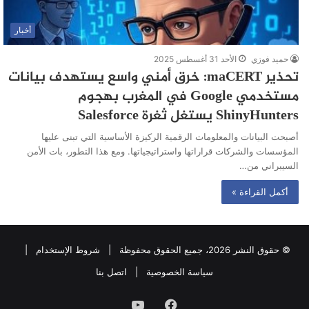
أخبار
حميد فوزي
الأحد 31 أغسطس 2025
تحذير maCERT: خرق أمني واسع يستهدف بيانات
مستخدمي Google في المغرب بهجوم
ShinyHunters يستغل ثغرة Salesforce
أصبحت البيانات والمعلومات الرقمية الركيزة الأساسية التي تبنى عليها
المؤسسات والشركات قراراتها واستراتيجياتها. ومع هذا التطور، بات الأمن
السيبراني من…
أكمل القراءة »
© حقوق النشر 2026، جميع الحقوق محفوظة |
شروط الإستخدام
|
سياسة الخصوصية
|
اتصل بنا
فيسبوك
يوتيوب