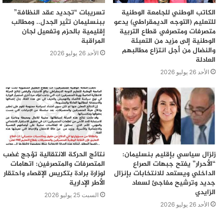
الكاتب الوطني للجامعة الوطنية
تسريبات “تجديد عقد النظافة”
للتعليم (التوجه الديمقراطي) يدعو
ببنسليمان تثير الجدل.. ومطالب
متصرفات ومتصرفي قطاع التربية
إقليمية بالحزم وتفعيل لجان
الوطنية إلى مزيد من التعبئة
المراقبة
والنضال من أجل انتزاع مطالبهم
الأحد 26 يوليو 2026
العادلة
الأحد 26 يوليو 2026
زلزال سياسي بإقليم بنسليمان:
نتائج الحركة الانتقالية تؤجج غضب
“الأحرار” يفتح جبهات الصراع
المتصرفات والمتصرفين: اتهامات
الداخلي ويستعد للانتخابات بإنزال
لوزارة برادة بتكريس الإقصاء واحتقار
جديد وترشيح مفاجئ لسعاد
الأطر الإدارية
الزايدي
السبت 25 يوليو 2026
الأحد 26 يوليو 2026