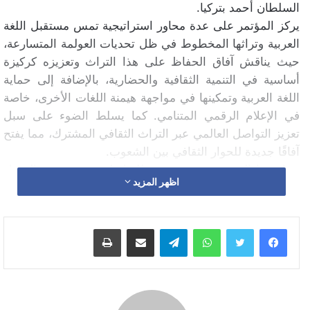
السلطان أحمد بتركيا.
يركز المؤتمر على عدة محاور استراتيجية تمس مستقبل اللغة
العربية وتراثها المخطوط في ظل تحديات العولمة المتسارعة،
حيث يناقش آفاق الحفاظ على هذا التراث وتعزيزه كركيزة
أساسية في التنمية الثقافية والحضارية، بالإضافة إلى حماية
اللغة العربية وتمكينها في مواجهة هيمنة اللغات الأخرى، خاصة
في الإعلام الرقمي المتنامي. كما يسلط الضوء على سبل
تعزيز التواصل العالمي عبر التراث الثقافي المشترك، مما يفتح
آفاقًا جديدة للحوار الثقافي بين الشعوب.
يمثل هذا المؤتمر فرصة فريدة للتواصل مع نخبة من الخبراء
اظهر المزيد
والباحثين من مختلف دول العالم، لمناقشة دور المخطوطات
في تعزيز الهوية الثقافية في العالم الإسلامي، وهو ما يعكس
اهتمام الإيسيسكو بتطوير البحث العلمي والنشر في مجال
واتساب
تيلقرام
مشاركة عبر البريد
طباعة
اللغة العربية، والاستفادة من النظريات اللسانية والتربوية
والتقنية الحديثة لتعزيز مكانة اللغة عالميًا.
تأتي هذه المبادرة في سياق استراتيجي أوسع للإيسيسكو، التي
أطلقت مؤخرًا مراكز متخصصة مثل مركز الخط والمخطوط،