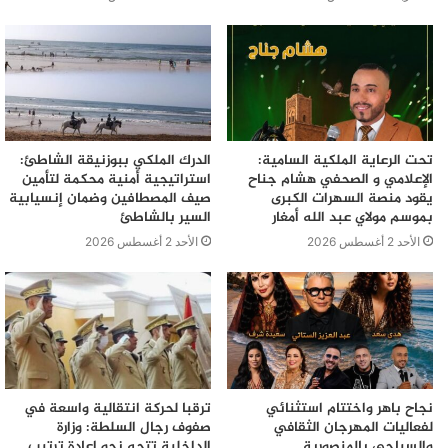
تحت الرعاية الملكية السامية:
الدرك الملكي ببوزنيقة الشاطئ:
الإعلامي و الصحفي هشام جناح
استراتيجية أمنية محكمة لتأمين
يقود منصة السهرات الكبرى
صيف المصطافين وضمان إنسيابية
بموسم مولاي عبد الله أمغار
السير بالشاطئ
الأحد 2 أغسطس 2026
الأحد 2 أغسطس 2026
نجاح باهر واختتام استثنائي
ترقبا لحركة انتقالية واسعة في
لفعاليات المهرجان الثقافي
صفوف رجال السلطة: وزارة
والسياحي بالمنصورية.
الداخلية تتجه نحو إعادة ترتيب