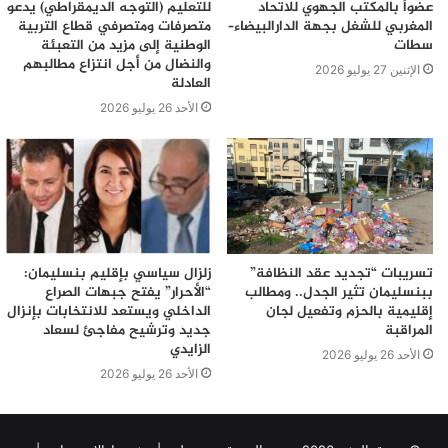
عضواً بالمكتب الجهوي للاتحاد
للتعليم (التوجه الديمقراطي) يدعو
المغربي للشغل بجهة الدارالبيضاء–
متصرفات ومتصرفي قطاع التربية
سطات
الوطنية إلى مزيد من التعبئة
والنضال من أجل انتزاع مطالبهم
الإثنين 27 يوليو 2026
العادلة
الأحد 26 يوليو 2026
تسريبات “تجديد عقد النظافة”
زلزال سياسي بإقليم بنسليمان:
ببنسليمان تثير الجدل.. ومطالب
“الأحرار” يفتح جبهات الصراع
إقليمية بالحزم وتفعيل لجان
الداخلي ويستعد للانتخابات بإنزال
المراقبة
جديد وترشيح مفاجئ لسعاد
الزايدي
الأحد 26 يوليو 2026
الأحد 26 يوليو 2026