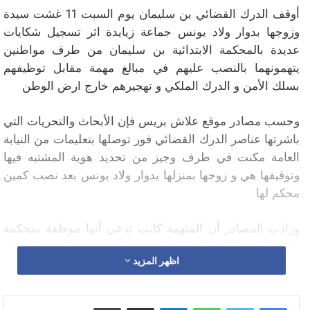
أوقف الدرك القضائي بن سليمان يوم السبت 11 غشت سيدة
وزوجها بدوار ولاد يونس جماعة زيايدة اثر تسجيل شكايات
عديدة بالمحكمة الابتدائية بن سليمان من طرف مواطنين
يتهمونهما بالنصب عليهم في مبالغ مهمة مقابل توظيفهم
بسلك الأمن و الدرك الملكي و تهجيرهم خارج ارض الوطن
وحسب مصادر موقع علاش بريس فإن الأبحاث والتحريات التي
باشرتها عناصر الدرك القضائي فور توصلها بتعليمات من النيابة
العامة مكنت في ظرف وجيز من تحديد هوية المشتبه فيها
وتوقيفها هي و زوجها بمنزلها بدوار ولاد يونس بعد نصب كمين
محكم لها
وزادت المصادر أن المتهمة كانت تدعي أنها موظفة بمحكمة
الاستئناف بالدار البيضاء وقد تسلمت من الضحايا مبالغ
اظهر المزيد
تراوحت بين 50 ألف درهم و 60 ألف درهم مقابل التوظيف و
الهجرة قبل أن تختفي عن الأنظار تاركة الضحايا في حيرة من
أمرهم رغم توفرهم على التزامات سبق وأن قامت بها هي
واتساب
تيلقرام
مشاركة عبر البريد
طباعة