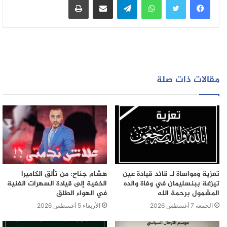
وزوجها مع ضحاياها من أجل كسب ثقتهم و خوفا من فضح
أمرهم
هذا و قد تم عرض المشتبه فيهما صباح اليوم على أنظار النيابة
العامة بالمحكمة الابتدائية بن سليمان من أجل تهمة النصب و
الاحتيال
مقالات ذات صلة
تعزية ومواساة لـ قائد قيادة عين
هشام جناح: من تألق الكاميرا
تيزغة ببنسليمان في وفاة والده
الخفية إلى قيادة السهرات الفنية
المشمول برحمة الله
في الهواء الطلق
الجمعة 7 أغسطس 2026
الأربعاء 5 أغسطس 2026