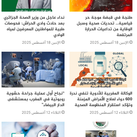
طنجة في قبضة موجة حر
نداء عاجل من وزير الصحة الجزائري
قياسية… تحديات صحية وسبل
بعد حادث وادي الحراش: فحوصات
الوقاية من تداعيات الحرارة
طبية للمواطنين المعرضين لمياه
المرتفعة
الوادي
الإثنين 18 أغسطس 2025
الإثنين 18 أغسطس 2025
الوكالة المغربية للأدوية تنفي ندرة
“نجاح أول عملية جراحة حشوية
600 دواء لعلاج الأمراض المزمنة
روبوتية في المغرب بمستشفى
وتؤكد استقرار المنظومة الصحية
الدار البيضاء”
الثلاثاء 12 أغسطس 2025
الثلاثاء 12 أغسطس 2025