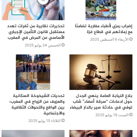
إضراب رمزي لأطباء مغاربة تضامنًا
تحذيرات نقابية من ثغرات تهدد
مع زملائهم في قطاع غزة
مستقبل قانون التأمين الإجباري
الأساسي عن المرض في المغرب
الأربعاء 6 أغسطس 2025
الخميس 24 يوليو 2025
بلاغ النيابة العامة ينهي الجدل
تحديات الشيخوخة السكانية
حول ادعاءات “سرقة أعضاء” شاب
والعزوف عن الزواج في المغرب:
توفي في حادثة سير بالدار البيضاء
بين الواقع والتحولات الثقافية
والاجتماعية
السبت 19 يوليو 2025
الثلاثاء 15 يوليو 2025