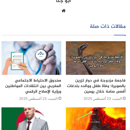
أبو جنا
موقع
الويب
مقالات ذات صلة
فاجعة مزدوجة في دوار تزرين
صندوق الاحتياط الاجتماعي
بالصويرة: وفاة طفل ووالده بلدغات
المغربي بين انتقادات المواطنين
أفعى سامة خلال يومين
ورؤية الإصلاح الرقمي
السبت 23 أغسطس 2025
السبت 23 أغسطس 2025