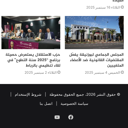
القيادة
الثلاثاء 16 سبتمبر 2025
المجلس الجماعي لبوزنيقة يفعّل
حزب الاستقلال يستعرض حصيلة
المقتضيات القانونية ضد الأعضاء
برنامج “2025 سنة التطوع” في
المتغيبين
لقاء تنظيمي بالرباط
الخميس 4 سبتمبر 2025
الثلاثاء 2 سبتمبر 2025
© حقوق النشر 2026، جميع الحقوق محفوظة |
شروط الإستخدام
|
سياسة الخصوصية
|
اتصل بنا
فيسبوك
يوتيوب