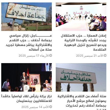
إعلان السمارة … حزب الاستقلال
عـــــــــــاجل: زلزال سياسي
يجدد تشبثه بالوحدة الترابية
بجماعة أحلاف … حزب التقدم
ويدعو لتسريع تنزيل الجهوية
والاشتراكية يباشر مسطرة تجريد
المتقدمة
ستة من أعضائه
الأحد 21 سبتمبر 2025
الأربعاء 17 سبتمبر 2025
ستة أعضاء من التقدم والاشتراكية
نزار بركة يترأس لقاء تواصلياً حاشداً
يصوتون لصالح مرشح الأحرار
للاستقلاليين ببنسليمان
بجماعة أحلاف رغم تحذيرات
الأحد 14 سبتمبر 2025