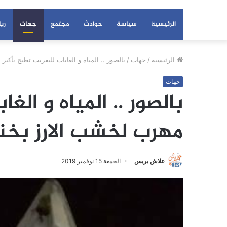
الرئيسية
سياسة
حوادث
مجتمع
جهات
ري
الرئيسية
/
جهات
/
بالصور .. المياه و الغابات للبقريت تطيح بأكب
جهات
بالصور .. المياه و الغ
مهرب لخشب الارز بخن
علاش بريس
الجمعة 15 نوفمبر 2019