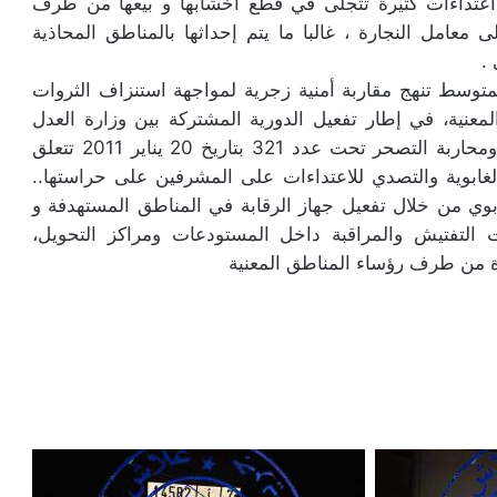
اعتداءات كثيرة تتجلى في قطع أخشابها و بيعها من طرف
عامل النجارة ، غالبا ما يتم إحداثها بالمناطق المحاذية
.
توسط تنهج مقاربة أمنية زجرية لمواجهة استنزاف الثروات
معنية، في إطار تفعيل الدورية المشتركة بين وزارة العدل
ووزارة الداخلية والمندوبية السامية للمياه والغابات ومحاربة التصحر تحت عدد 321 بتاريخ 20 يناير 2011 تتعلق
غابوية والتصدي للاعتداءات على المشرفين على حراستها..
بوي من خلال تفعيل جهاز الرقابة في المناطق المستهدفة و
يات التفتيش والمراقبة داخل المستودعات ومراكز التحويل،
ة من طرف رؤساء المناطق المعنية