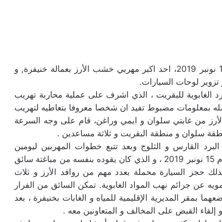
باغتت عناصر المياه و الغابات صبيحة، يوم السبت 15 نونبر 2019، احد اكبر مهربي خشب الأرز بعمالة خنيفرة, و
 تزوير لوحات السيارات.
رد الغابوية للبقريت ، الذي اشرف على عملية محاربة تهريب
له بمعلومات مضبوط تفيد ان شخصا معروفا بتعاطيه لتهريب
الأرز من غابتي سلوان و ايمي وراغن، قام على وجه السرعة
طقة سلوان و منطقة البقريت و ثلاثة مساعدين .
د القارس و الثلوج وبعد تتبع خطوات المهربين ليومين
ممتاتبعين ،تمكن الفريق ، زهاء الواحدة صباحا من يوم 15 نونبر 2019 ، و الذي كان يقوده بنفسه من مباغتة سائق
بذلك حجز السيارة محملة بعدد مهم من روافد الأرز و ثلاث
ويه عن جرائم نهب المواد الغابوية. تمكن السائق من الفرار
هما بمقر المديرية الإقليمية للمياه و الغابات بخنيفرة ، بعد
 إلقاء القبض على المخالف و المتعاونين معه .