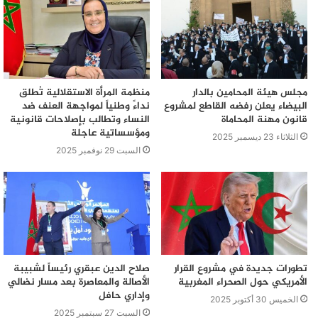
سكان دوار الصخر بجماعة الشراط وتجدون التصريحات في
الففيديو المرفق مع المقال.
لنا عودة للموضوع …
مجلس هيئة المحامين بالدار
منظمة المرأة الاستقلالية تُطلق
البيضاء يعلن رفضه القاطع لمشروع
نداءً وطنياً لمواجهة العنف ضد
قانون مهنة المحاماة
النساء وتطالب بإصلاحات قانونية
ومؤسساتية عاجلة
الثلاثاء 23 ديسمبر 2025
السبت 29 نوفمبر 2025
تطورات جديدة في مشروع القرار
صلاح الدين عبقري رئيساً لشبيبة
الأمريكي حول الصحراء المغربية
الأصالة والمعاصرة بعد مسار نضالي
وإداري حافل
الخميس 30 أكتوبر 2025
السبت 27 سبتمبر 2025