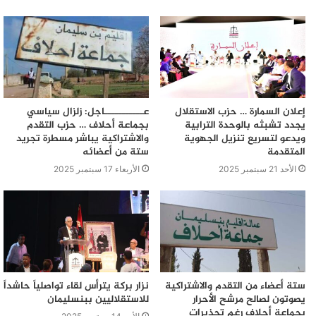
إعلان السمارة … حزب الاستقلال
عـــــــــــاجل: زلزال سياسي
يجدد تشبثه بالوحدة الترابية
بجماعة أحلاف … حزب التقدم
ويدعو لتسريع تنزيل الجهوية
والاشتراكية يباشر مسطرة تجريد
المتقدمة
ستة من أعضائه
الأحد 21 سبتمبر 2025
الأربعاء 17 سبتمبر 2025
ستة أعضاء من التقدم والاشتراكية
نزار بركة يترأس لقاء تواصلياً حاشداً
يصوتون لصالح مرشح الأحرار
للاستقلاليين ببنسليمان
بجماعة أحلاف رغم تحذيرات