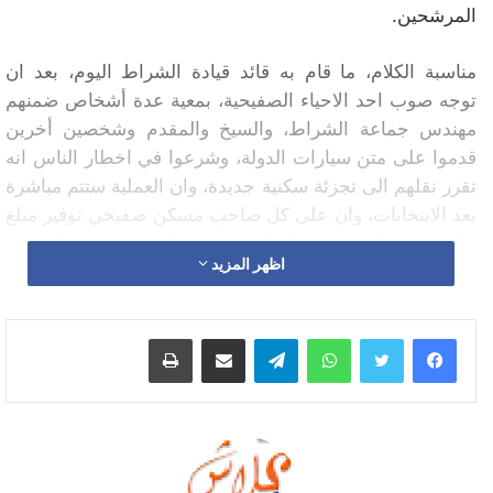
المرشحين.
مناسبة الكلام، ما قام به قائد قيادة الشراط اليوم، بعد ان
توجه صوب احد الاحياء الصفيحية، بمعية عدة أشخاص ضمنهم
مهندس جماعة الشراط، والسيخ والمقدم وشخصين أخرين
قدموا على متن سيارات الدولة، وشرعوا في اخطار الناس انه
تقرر نقلهم الى تجزئة سكنية جديدة، وان العملية ستتم مباشرة
بعد الانتخابات، وان على كل صاحب مسكن صفيحي توفير مبلغ
مالي صغير كمساهمة، كما اخطروهم انه بعيد عيد الاضحى
اظهر المزيد
سيتم تمكينهم من ارقام البقع.
كما اكد عدد من السكان في اتصالات هاتفية مسجلة مع موقع
واتساب
تيلقرام
مشاركة عبر البريد
طباعة
علاش بريس، ان القائد ومن معهم طلبوا من السكان التصويت
لفائدة احد البرلمانين كونه يرجع له الفضل في اخراج الملف
وان نجاحه، هو نجاح للمشروع.
ودخل المركز المغربي لحقوق الانسان، على خط هذه