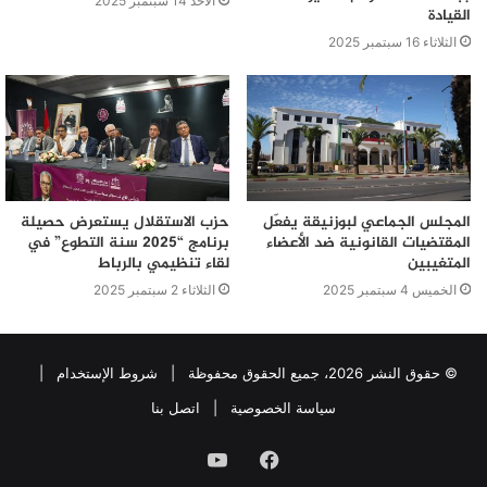
الأحد 14 سبتمبر 2025
القيادة
الثلاثاء 16 سبتمبر 2025
المجلس الجماعي لبوزنيقة يفعّل
حزب الاستقلال يستعرض حصيلة
المقتضيات القانونية ضد الأعضاء
برنامج “2025 سنة التطوع” في
المتغيبين
لقاء تنظيمي بالرباط
الخميس 4 سبتمبر 2025
الثلاثاء 2 سبتمبر 2025
© حقوق النشر 2026، جميع الحقوق محفوظة |
شروط الإستخدام
|
سياسة الخصوصية
|
اتصل بنا
فيسبوك
يوتيوب