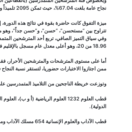
وبخصوص فئة المترشحين المتمدرسين (بالقطاعين الع
نجاح عامة بلغت 67.04%، حيث تمكن 2095 تلميذاً وتلميذة من نيل شهادة البكالوريا بنجاح.
وفي سياق التميز الصافي، تربع أحد المترشحين المتم
18.96 من 20، وهو أعلى معدل عام مسجل بالإقليم في جميع الشعب والمسالك.
ممن اجتازوا الاختبارات حضوريا، لتستقر نسبة النجاح في ص
وتوزعت خريطة الناجحين من التلاميذ المتمدرسين على
قطب العلوم 1232 العلوم الرياضية (أ و ب)،
الدولية).
قطب الآداب والعلوم الإنسانية 654 مسلك الآداب ومسلك العلوم الإنسانية.