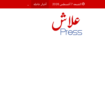
هشام جناح: من تألق الك
الجمعة 7 أغسطس 2026
أخبار عاجلة