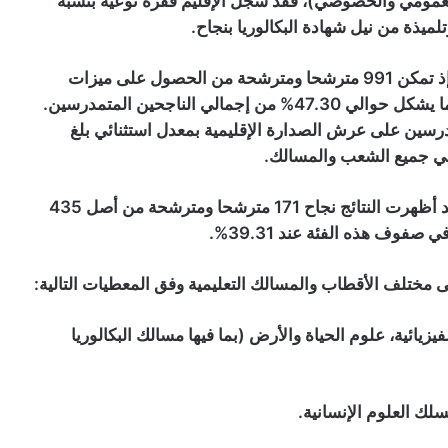
مومي والخصوصي)، فقد سجل الإقليم قفزة نوعية بنسبة
ميزة التفوق كانت حاضرة بقوة في نتائج هذه الدورة، إذ تمكن 991 مترشحا ومترشحة من الحصول على ميزات
تتراوح بين “مستحسن”، “حسن”، و”حسن جداً”، وهو ما يشكل حوالي 47.30% من إجمالي الناجحين المتمدرسين.
درسين على عرش الصدارة الإقليمية بمعدل استثنائي بلغ
أما على مستوى المترشحات والمترشحين الأحرار، فقد أظهرت النتائج نجاح 171 مترشحا ومترشحة من أصل 435
فوف هذه الفئة عند 39.31%.
 مختلف الأقطاب والمسالك التعليمية وفق المعطيات التالية:
 العلوم الفيزيائية، علوم الحياة والأرض (بما فيها مسالك البكالوريا