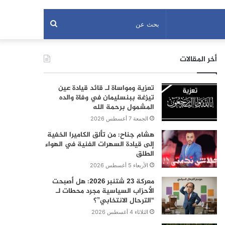
بحث
عن
أخر المقالات
تعزية ومواساة لـ قائد قيادة عين
تيزغة ببنسليمان في وفاة والده
المشمول برحمة الله
الجمعة 7 أغسطس 2026
هشام جناح: من تألق الكاميرا الخفية
إلى قيادة السهرات الفنية في الهواء
الطلق
الأربعاء 5 أغسطس 2026
معركة 23 شتنبر 2026: هل أصبحت
الأحزاب السياسية مجرد محطات لـ
“الترحال الانتخابي”؟
الثلاثاء 4 أغسطس 2026