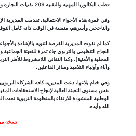
قطب البكالوريا المهنية والتقنية 209 تقنيات التجارة والصناعة، ومسالك البكالوريا المهنية.
وفي غمرة هذه الأجواء الاحتفالية، تقدمت المديرية الإق
والناجحين وأسرهم، متمنية في الوقت ذاته كامل التوف
كما لم تفوت المديرية الفرصة لتنويه بالإشادة بالأجواء
النجاح التنظيمي والتربوي جاء ثمرة لل
تعبئة الجماعية 
المحلية والأمنية)، وكذا
التفاني اللامشروط للأطر التربوي
وآباء وأولياء التلاميذ وسائر الفاعلين.
وفي ختام بلاغها، دعت المديرية كافة الشركاء التربويين
نفس مستوى التعبئة العالية لإنجاح الاستحقاقات المقبل
الوطنية المنشودة للارتقاء بالمنظومة التربوية تحت ال
الله وأيده.
نسخة من 