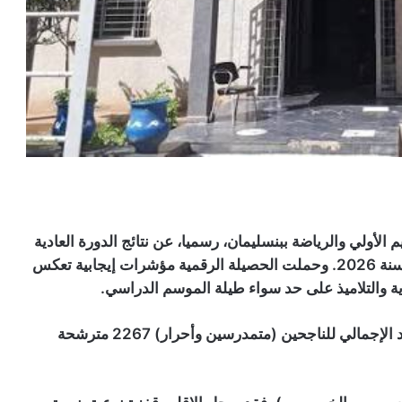
يم الأولي والرياضة ببنسليمان، رسميا، عن نتائج الدورة العادية
للامتحان الوطني الموحد لنيل شهادة البكالوريا برسم سنة 2026. وحملت الحصيلة الرقمية مؤشرات إيجابية تعكس
ية والتلاميذ على حد سواء طيلة الموسم الدراسي.
وفقا للبلاغ الإخباري الصادر عن المديرية، فقد بلغ العدد الإجمالي للناجحين (متمدرسين وأحرار) 2267 مترشحة