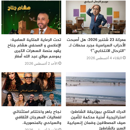
معركة 23 شتنبر 2026: هل أصبحت
تحت الرعاية الملكية السامية:
الأحزاب السياسية مجرد محطات لـ
الإعلامي و الصحفي هشام جناح
“الترحال الانتخابي”؟
يقود منصة السهرات الكبرى
بموسم مولاي عبد الله أمغار
الثلاثاء 4 أغسطس 2026
الأحد 2 أغسطس 2026
الدرك الملكي ببوزنيقة الشاطئ:
نجاح باهر واختتام استثنائي
استراتيجية أمنية محكمة لتأمين
لفعاليات المهرجان الثقافي
صيف المصطافين وضمان إنسيابية
والسياحي بالمنصورية.
السير بالشاطئ
الأحد 2 أغسطس 2026