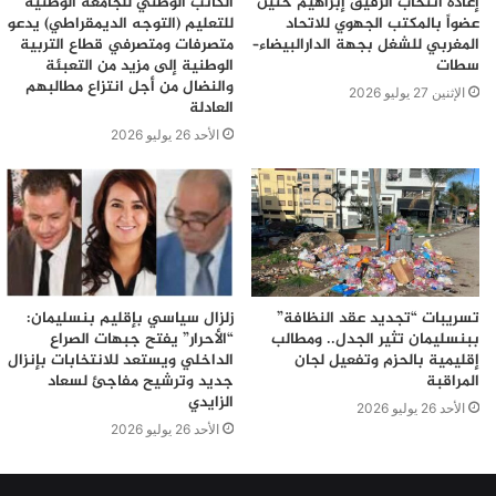
إعادة انتخاب الرفيق إبراهيم حنين
الكاتب الوطني للجامعة الوطنية
عضواً بالمكتب الجهوي للاتحاد
للتعليم (التوجه الديمقراطي) يدعو
المغربي للشغل بجهة الدارالبيضاء–
متصرفات ومتصرفي قطاع التربية
سطات
الوطنية إلى مزيد من التعبئة
والنضال من أجل انتزاع مطالبهم
الإثنين 27 يوليو 2026
العادلة
الأحد 26 يوليو 2026
تسريبات “تجديد عقد النظافة”
زلزال سياسي بإقليم بنسليمان:
ببنسليمان تثير الجدل.. ومطالب
“الأحرار” يفتح جبهات الصراع
إقليمية بالحزم وتفعيل لجان
الداخلي ويستعد للانتخابات بإنزال
المراقبة
جديد وترشيح مفاجئ لسعاد
الزايدي
الأحد 26 يوليو 2026
الأحد 26 يوليو 2026