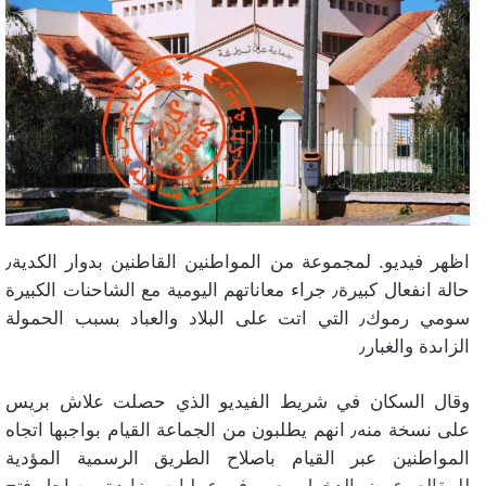
اظهر فيديو. لمجموعة من المواطنين القاطنين بدوار الكدية٫
حالة انفعال كبيرة٫ جراء معاناتهم اليومية مع الشاحنات الكبيرة
سومي رموك٫ التي اتت على البلاد والعباد بسبب الحمولة
الزاىدة والغبار٫
وقال السكان في شريط الفيديو الذي حصلت علاش بريس
على نسخة منه٫ انهم يطلبون من الجماعة القيام بواجبها اتجاه
المواطنين عبر القيام باصلاح الطريق الرسمية المؤدية
للمقالع٫ عوض الدخول معهم في عمليات مزايدة من اجل فتح