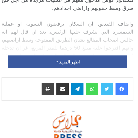
طرق وسط حقولهم واراضي اجدادهم.
واضاف الفيديو٫ ان السكان يرفضون التسوية او عملية
السمسرة التي يشرف عليها الرئيس٫ بعد ان قال لهم انه
جالس اصحاب المقالع بشان الطريق المفتوحة وسط اراضيهم،
وانهم اقترحوا عليه مبلغ 50 درهما للمتر المربع، غر ان تدخله
اسفر عن ارغام اصحاب المقالع الى رفع المبلغ الى 100
اظهر المزيد
درهم.
وان ثبت الامر فان ما قام به الرئيس يستوجب عليه تقديم
واتساب
تيلقرام
مشاركة عبر البريد
طباعة
استقالته في الحين٫ للاسباب التالية:
اولا لكون مهمة الرئيس الاولى هي الدفاع على مصالح
السكان٫ لا القيام بعملية السمسرة
ثانيا كيف يعقل ان تتم عملية اقتطاع جرء من اراضي الخواص
مقابل مبالغ هزيلة وتشوه القطع الارضية الفلاحية٫ خصوصا