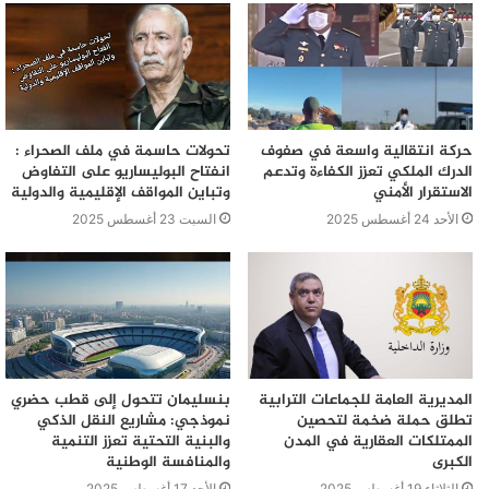
حركة انتقالية واسعة في صفوف
تحولات حاسمة في ملف الصحراء :
الدرك الملكي تعزز الكفاءة وتدعم
انفتاح البوليساريو على التفاوض
الاستقرار الأمني
وتباين المواقف الإقليمية والدولية
الأحد 24 أغسطس 2025
السبت 23 أغسطس 2025
المديرية العامة للجماعات الترابية
بنسليمان تتحول إلى قطب حضري
تطلق حملة ضخمة لتحصين
نموذجي: مشاريع النقل الذكي
الممتلكات العقارية في المدن
والبنية التحتية تعزز التنمية
الكبرى
والمنافسة الوطنية
الثلاثاء 19 أغسطس 2025
الأحد 17 أغسطس 2025