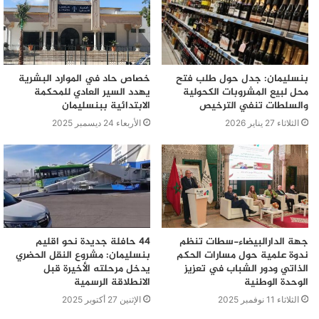
بنسليمان: جدل حول طلب فتح
خصاص حاد في الموارد البشرية
محل لبيع المشروبات الكحولية
يهدد السير العادي للمحكمة
والسلطات تنفي الترخيص
الابتدائية ببنسليمان
الثلاثاء 27 يناير 2026
الأربعاء 24 ديسمبر 2025
جهة الدارالبيضاء-سطات تنظم
44 حافلة جديدة نحو اقليم
ندوة علمية حول مسارات الحكم
بنسليمان: مشروع النقل الحضري
الذاتي ودور الشباب في تعزيز
يدخل مرحلته الأخيرة قبل
الوحدة الوطنية
الانطلاقة الرسمية
الثلاثاء 11 نوفمبر 2025
الإثنين 27 أكتوبر 2025