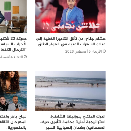
هشام جناح: من تألق الكاميرا الخفية إلى
قيادة السهرات الفنية في الهواء الطلق
الأحزاب السياس
“الترحال الانتخا
الأربعاء 5 أغسطس 2026
الثلاثاء 4 أغسطس 2026
الدرك الملكي ببوزنيقة الشاطئ:
نجاح باهر واختت
استراتيجية أمنية محكمة لتأمين صيف
المهرجان الثقا
المصطافين وضمان إنسيابية السير
بالمنصورية.