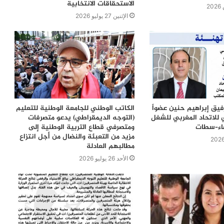
الاستحقاقات الانتخابية
الإثنين 27 يوليو 2026
رفيق إبراهيم حنين عضواً
الكاتب الوطني للجامعة الوطنية للتعليم
 للاتحاد المغربي للشغل
(التوجه الديمقراطي) يدعو متصرفات
ضاء–سطات
ومتصرفي قطاع التربية الوطنية إلى
مزيد من التعبئة والنضال من أجل انتزاع
مطالبهم العادلة
الأحد 26 يوليو 2026