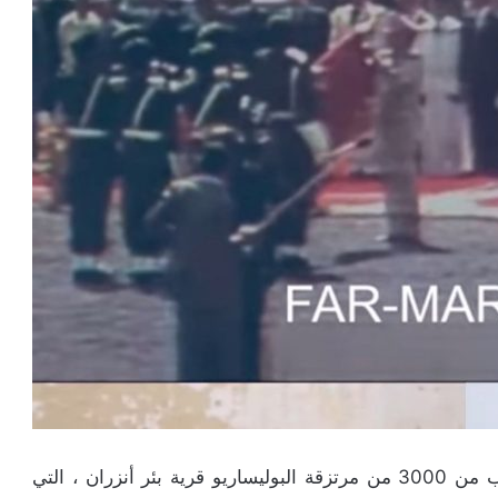
في مثل هذا اليوم، 11 غشت 1979 ، هاجم ما يقرب من 3000 من مرتزقة البوليساريو قرية بئر أنزران ، التي