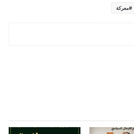
معركة
عة