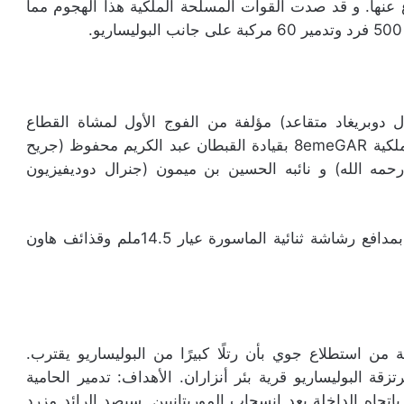
80 جندي مغربي للدفاع عنها. و قد صدت القوات المسلحة الملكية هذا الهجوم مما
ل دوبريغاد متقاعد) مؤلفة من الفوج الأول لمشاة القطاع
1erBIS، و بطارية من المجموعة الثامنة للمدفعية الملكية 8emeGAR بقيادة القبطان عبد الكريم محفوظ (جريح
حمه الله) و نائبه الحسين بن ميمون (جنرال دوديفيزيون
تمتلك البوليساريو عدة مئات من المركبات مسلحة بمدافع رشاشة ثنائية الماسورة عيار 14.5ملم وقذائف هاون
من استطلاع جوي بأن رتلًا كبيرًا من البوليساريو يقترب.
جر 11 غشت 1979، هاجم 3000 من مرتزقة البوليساريو قرية بئر أنزاران. الأهداف: تدمير الحامية
جاه الداخلة بعد انسحاب الموريتانيين. سيصد الرائد مزرد