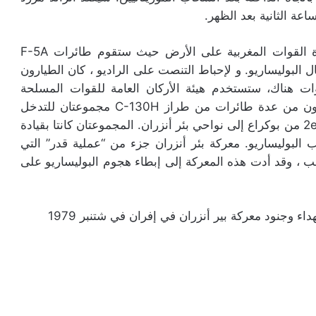
اعة الثانية بعد الظهر.
سلاح الجو من جانبه سيلعب دورا هاما في مساعدة القوات المغربية على الأرض حيث ستقوم طائرات F-5A
البوليساريو. و لإحباط التنصت على الراديو ، كان الطيارون
قوات هناك، ستستخدم هيئة الأركان العامة للقوات المسلحة
الملكية إمكانيات مهمة حيث سينقل جسر جوي مكون من عدة طائرات من طراز C-130H مجموعتان للتدخل
السريع DIR من الفيلق الثاني للمشاة المحمولة 2eRIM من بوكراع إلى نواحي بئر أنزران. المجموعتان كانتا بقيادة
البوليساريو. معركة بئر أنزران جزء من “عملية قدر” التي
هب ، وقد أدت هذه المعركة إلى إبطاء هجوم البوليساريو على
ء وجنود معركة بير أنزران في إفران في شتنبر 1979