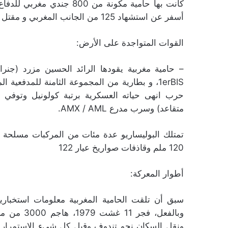
كانت بها حامية مكونة من 0
أسفر عن استشهاد 125 من الجانب المغربي و مقتل 500 فرد وتدمير 60 مركبة على جانب البوليساريو.
القوات المتواجدة على الأرض:
– حامية مغربية يقودها الرائد الحسين مزرد (جنرا
حرب انهى حياته العسكرية برتبة كولونيل وتوفي ر
متقاعد) وسرب مدرع AMX / AML.
120 ملم وقاذفات صواريخ عيار 122
أطوار المعركة:
سبق أن تلقت الحامية المغربية معلومات استخبارية 
وبالفعل، ف
ونقل السكان نحو تندوف وقبل كل شيء الاستمرار بات