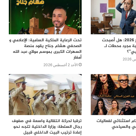
معركة 23 شتنبر 2026: هل أصبحت
تحت الرعاية الملكية السامية: الإعلامي و
ية مجرد محطات لـ
الصحفي هشام جناح يقود منصة
بي”؟
السهرات الكبرى بموسم مولاي عبد الله
أمغار
الأحد 2 أغسطس 2026
ام استثنائي لفعاليات
ترقبا لحركة انتقالية واسعة في صفوف
في والسياحي
رجال السلطة: وزارة الداخلية تتجه نحو
إعادة ترتيب البيت الداخلي قبيل