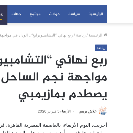
الرئيسية
سياسة
حوادث
مجتمع
جهات
ري
الرئيسية
/
رياضة
/
ربع نهائي “التشامبيونزليغ”.. الوداد في موا
رياضة
ربع نهائي “التشامبيون
مواجهة نجم الساحل ا
يصطدم بمازيمبي
علاش بريس
الأربعاء 5 فبراير 2020
أجريت، اليوم الأربعاء، بالعاصمة المصرية القاهرة، 
مواجهات حارقة بين أندية متمرسة على الصعيد القار