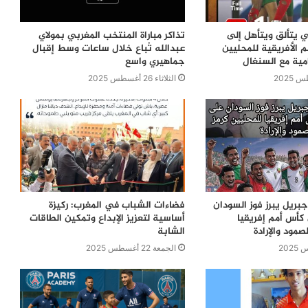
ي يتألق ويتأهل إلى
تذاكر مباراة المنتخب المغربي بمولاي
 الأفريقية للمحليين
عبدالله تُباع خلال ساعات وسط إقبال
مية مع السنغال
جماهيري واسع
الثلاثاء 26 أغسطس 2025
ريل يبرز فوز السودان
فضاءات الشباب في المغرب: ركيزة
كأس أمم إفريقيا
أساسية لتعزيز الإبداع وتمكين الطاقات
صمود والإرادة
الشابة
الجمعة 22 أغسطس 2025