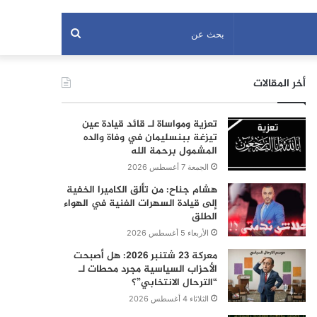
بحث
عن
أخر المقالات
تعزية ومواساة لـ قائد قيادة عين
تيزغة ببنسليمان في وفاة والده
المشمول برحمة الله
الجمعة 7 أغسطس 2026
هشام جناح: من تألق الكاميرا الخفية
إلى قيادة السهرات الفنية في الهواء
الطلق
الأربعاء 5 أغسطس 2026
معركة 23 شتنبر 2026: هل أصبحت
الأحزاب السياسية مجرد محطات لـ
“الترحال الانتخابي”؟
الثلاثاء 4 أغسطس 2026