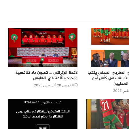
 المغربي المحلي يكتب
لائحة الركراكي … لاعبون بلا تنافسية
بثالث لقب في كأس أمم
ووجوه متألقة في الهامش
المحليين
الخميس 28 أغسطس 2025