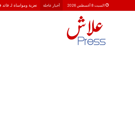
هشام جناح: من تألق الك
السبت 8 أغسطس 2026
أخبار عاجلة