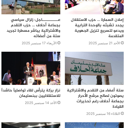
إعلان السمارة … حزب الاستقلال
عـــــــــــاجل: زلزال سياسي
يجدد تشبثه بالوحدة الترابية
بجماعة أحلاف … حزب التقدم
ويدعو لتسريع تنزيل الجهوية
والاشتراكية يباشر مسطرة تجريد
المتقدمة
ستة من أعضائه
الأحد 21 سبتمبر 2025
الأربعاء 17 سبتمبر 2025
ستة أعضاء من التقدم والاشتراكية
نزار بركة يترأس لقاء تواصلياً حاشداً
يصوتون لصالح مرشح الأحرار
للاستقلاليين ببنسليمان
بجماعة أحلاف رغم تحذيرات
الأحد 14 سبتمبر 2025
القيادة
الثلاثاء 16 سبتمبر 2025