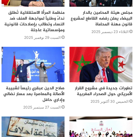
مجلس هيئة المحامين بالدار
منظمة المرأة الاستقلالية تُطلق
البيضاء يعلن رفضه القاطع لمشروع
نداءً وطنياً لمواجهة العنف ضد
قانون مهنة المحاماة
النساء وتطالب بإصلاحات قانونية
ومؤسساتية عاجلة
الثلاثاء 23 ديسمبر 2025
السبت 29 نوفمبر 2025
تطورات جديدة في مشروع القرار
صلاح الدين عبقري رئيساً لشبيبة
الأمريكي حول الصحراء المغربية
الأصالة والمعاصرة بعد مسار نضالي
وإداري حافل
الخميس 30 أكتوبر 2025
السبت 27 سبتمبر 2025