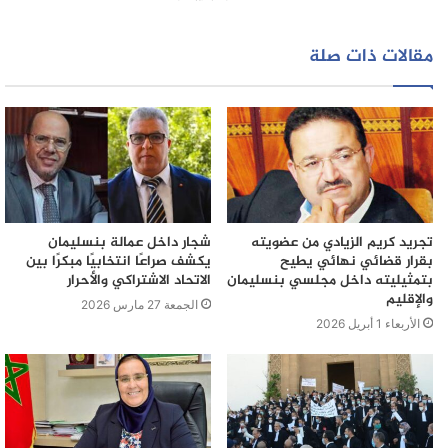
و رغم المجهود الجبار الذي يبذله قضاة محكمة النقض لتصفية
مقالات ذات صلة
القضايا، فإنه حسب رئاسة النيابة العامة لن يؤدي إلى تحقيق
التوازن، حيث استطاع رؤساء الغرف والمستشارين إصدار
قرارات في حوالي 47 ألف ملف، غير أن المحكوم كان أقل
من المسجل بحوالي خمسة آلاف قضية وهي نسبة يصعب
تداركها، ولو عن طريق إضافة مستشارين جدد، وذلك لأن
اكتساب مهارات قاضي النقض يتطلب وقتا طويلاً من
الممارسة الفعلية بهذه المحكمة، فضلاً على أن البت فيها
تجريد كريم الزيادي من عضويته
شجار داخل عمالة بنسليمان
يتطلب إضافة 20 مستشاراً جديداً، باعتبار أن معدل إنتاج كل
بقرار قضائي نهائي يطيح
يكشف صراعًا انتخابيًا مبكرًا بين
مستشار يقارب 250 ملفاً في السنة.
بتمثيليته داخل مجلسي بنسليمان
الاتحاد الاشتراكي والأحرار
والإقليم
الجمعة 27 مارس 2026
الأربعاء 1 أبريل 2026