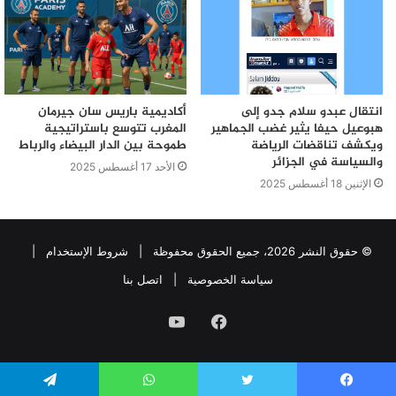
انتقال عبدو سلام جدو إلى
أكاديمية باريس سان جيرمان
هبوعيل حيفا يثير غضب الجماهير
المغرب تتوسع باستراتيجية
ويكشف تناقضات الرياضة
طموحة بين الدار البيضاء والرباط
والسياسة في الجزائر
الأحد 17 أغسطس 2025
الإثنين 18 أغسطس 2025
© حقوق النشر 2026، جميع الحقوق محفوظة |
شروط الإستخدام
|
سياسة الخصوصية
|
اتصل بنا
فيسبوك
يوتيوب