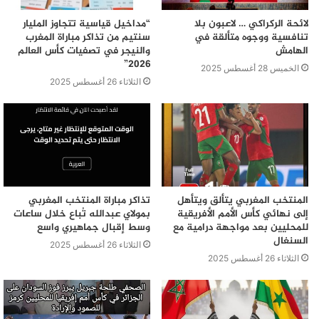
لائحة الركراكي … لاعبون بلا
“مداخيل قياسية تتجاوز المليار
تنافسية ووجوه متألقة في
سنتيم من تذاكر مباراة المغرب
الهامش
والنيجر في تصفيات كأس العالم
2026”
الخميس 28 أغسطس 2025
الثلاثاء 26 أغسطس 2025
المنتخب المغربي يتألق ويتأهل
تذاكر مباراة المنتخب المغربي
إلى نهائي كأس الأمم الأفريقية
بمولاي عبدالله تُباع خلال ساعات
للمحليين بعد مواجهة درامية مع
وسط إقبال جماهيري واسع
السنغال
الثلاثاء 26 أغسطس 2025
الثلاثاء 26 أغسطس 2025