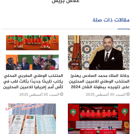
علاش بريس
ليمر بعدها الجمع العام لإنتخاب السيد طارق احبيض بالإجماع
رئيسا للمكتب المديري للفريق الذي سيباشر أعماله رسميا
مقالات ذات صلة
ولمدة اربع سنوات ، وجاءت تشكيلة المكتب المسير كالتالي :
الرئيس : طارق احبيض / نائبه : محمد زرموني / الكاتب العام :
طارق كنوز/ نابه : محمد خيدون / أمين امال : كمال حضراوي /
نائبه أحمد مقيسات
المستشارون : محمد صعصاع ، محمد فرح ، عزيز نباتي .
جلالة الملك محمد السادس يهنئ
المنتخب الوطني المغربي المحلي
المنتخب الوطني للاعبين المحليين
يكتب تاريخًا جديدًا بثالث لقب في
على تتويجه ببطولة الشان 2024
كأس أمم إفريقيا للاعبين المحليين
السبت 30 أغسطس 2025
السبت 30 أغسطس 2025