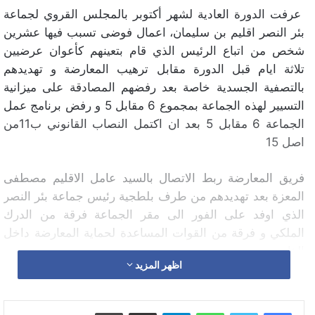
عرفت الدورة العادية لشهر أكتوبر بالمجلس القروي لجماعة
بئر النصر اقليم بن سليمان، اعمال فوضى تسبب فيها عشرين
شخص من اتباع الرئيس الذي قام بتعينهم كأعوان عرضيين
تلاثة ايام قبل الدورة مقابل ترهيب المعارضة و تهديدهم
بالتصفية الجسدية خاصة بعد رفضهم المصادقة على ميزانية
التسيير لهذه الجماعة بمجموع 6 مقابل 5 و رفض برنامج عمل
الجماعة 6 مقابل 5 بعد ان اكتمل النصاب القانوني ب11من
اصل 15
فريق المعارضة ربط الاتصال بالسيد عامل الاقليم مصطفى
المعزة بعد تهديدهم من طرف بلطجية رئيس جماعة بئر النصر
الذي اوفد على الفور الى مقر الجماعة فرقة من الدرك
الملكي و فرقة من القوات المساعدة لحماية المعارضة داخل
القاعة
اظهر المزيد
و حسب تصريح عضو المجلس القروي لموقع علاش بريس
حيث اكد ان يومين قبل الجلسة اشتكت المعارضة للسيد
واتساب
تيلقرام
مشاركة عبر البريد
طباعة