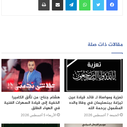
العامل بخصوص التوظيف المشبوه للبلطجية خاصة وانهم من
بين العناصر الخطيرة في المنطقة مما دفع بعامل الاقليم بعث
استفسار فوري الى رئيس الجماعة بخصوص التعينات الغير
مفهومة و بقرار انفرادي الشيء الذي اثار استفزازه يوم
الدورة بحيث قام بتحريض المعنين عبر تسريب المراسلة بعد
رفعها بيده وصرح لهم ان المعارضة تقف ضد تعينهم ما اثار
مقالات ذات صلة
موجهة من الهيجان و الغضب داخل القاعة و دفع بهم الى
تهديدهم بالقتل
تعزية ومواساة لـ قائد قيادة عين
هشام جناح: من تألق الكاميرا
تيزغة ببنسليمان في وفاة والده
الخفية إلى قيادة السهرات الفنية
المشمول برحمة الله
في الهواء الطلق
الجمعة 7 أغسطس 2026
الأربعاء 5 أغسطس 2026