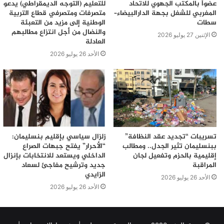
عضواً بالمكتب الجهوي للاتحاد
للتعليم (التوجه الديمقراطي) يدعو
المغربي للشغل بجهة الدارالبيضاء–
متصرفات ومتصرفي قطاع التربية
سطات
الوطنية إلى مزيد من التعبئة
والنضال من أجل انتزاع مطالبهم
الإثنين 27 يوليو 2026
العادلة
الأحد 26 يوليو 2026
تسريبات “تجديد عقد النظافة”
زلزال سياسي بإقليم بنسليمان:
ببنسليمان تثير الجدل.. ومطالب
“الأحرار” يفتح جبهات الصراع
إقليمية بالحزم وتفعيل لجان
الداخلي ويستعد للانتخابات بإنزال
المراقبة
جديد وترشيح مفاجئ لسعاد
الزايدي
الأحد 26 يوليو 2026
الأحد 26 يوليو 2026