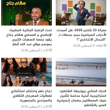
معركة 23 شتنبر 2026: هل أصبحت
تحت الرعاية الملكية السامية:
الأحزاب السياسية مجرد محطات لـ
الإعلامي و الصحفي هشام جناح
“الترحال الانتخابي”؟
يقود منصة السهرات الكبرى
بموسم مولاي عبد الله أمغار
الثلاثاء 4 أغسطس 2026
الأحد 2 أغسطس 2026
الدرك الملكي ببوزنيقة الشاطئ:
نجاح باهر واختتام استثنائي
استراتيجية أمنية محكمة لتأمين
لفعاليات المهرجان الثقافي
صيف المصطافين وضمان إنسيابية
والسياحي بالمنصورية.
السير بالشاطئ
الأحد 2 أغسطس 2026