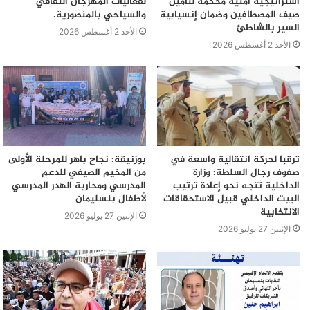
استراتيجية أمنية محكمة لتأمين
لفعاليات المهرجان الثقافي
الضرورة الملحة
الفساد الإداري
صيف المصطافين وضمان إنسيابية
والسياحي بالمنصورية.
السير بالشاطئ
المساءلة القانونية
المشاركة المجتمعية
الأحد 2 أغسطس 2026
الأحد 2 أغسطس 2026
المفتشية العامة
النزاهة
تدبير المال العام
تدريب الكوادر
ديوان المحاسبة
طلب العروض
محمد فوزي
مكافحة التلاعب
ترقبا لحركة انتقالية واسعة في
بوزنيقة: نجاح باهر للمرحلة الأولى
صفوف رجال السلطة: وزارة
من المخيم الصيفي للدعم
الداخلية تتجه نحو إعادة ترتيب
المدرسي ومحاربة الهدر المدرسي
البيت الداخلي قبيل الاستحقاقات
لأطفال بنسليمان
الانتخابية
الإثنين 27 يوليو 2026
الإثنين 27 يوليو 2026