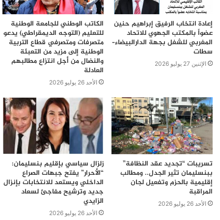
إعادة انتخاب الرفيق إبراهيم حنين
الكاتب الوطني للجامعة الوطنية
عضواً بالمكتب الجهوي للاتحاد
للتعليم (التوجه الديمقراطي) يدعو
المغربي للشغل بجهة الدارالبيضاء–
متصرفات ومتصرفي قطاع التربية
سطات
الوطنية إلى مزيد من التعبئة
والنضال من أجل انتزاع مطالبهم
الإثنين 27 يوليو 2026
العادلة
الأحد 26 يوليو 2026
تسريبات “تجديد عقد النظافة”
زلزال سياسي بإقليم بنسليمان:
ببنسليمان تثير الجدل.. ومطالب
“الأحرار” يفتح جبهات الصراع
إقليمية بالحزم وتفعيل لجان
الداخلي ويستعد للانتخابات بإنزال
المراقبة
جديد وترشيح مفاجئ لسعاد
الزايدي
الأحد 26 يوليو 2026
الأحد 26 يوليو 2026