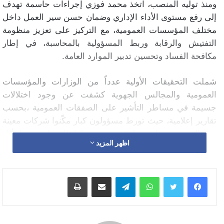
ومنذ توليه المنصب، اتخذ محمد فوزي إجراءات حاسمة تهدف
إلى رفع مستوى الأداء الإداري وضمان حسن سير العمل داخل
مختلف المؤسسات العمومية، مع التركيز على تعزيز منظومة
التفتيش والرقابة وربط المسؤولية بالمحاسبة، في إطار
مكافحة الفساد وتحسين تدبير الموارد العامة.
شملت التحقيقات الأولية عدداً من الوزارات والمؤسسات
العمومية والمجالس الجهوية كشفت عن وجود اختلالات
جسيمة في مساطر التأشير على الصفقات العمومية ،بحسب
تقارير إعلامية، حيث تورط مسؤولون كبار مكّنوا شركات معينة
من الفوز بصفقات بطرق تحوم حولها الشبهات، مما أثار
اظهر المزيد
تساؤلات واسعة حول نزاهة المنافسة والشفافية في منح هذه
الصفقات.
هذه الاختلالات الجسيمة تؤكد الحاجة الملحة لتعزيز الرقابة
واتساب
تيلقرام
مشاركة عبر البريد
طباعة
الصارمة والمساءلة القانونية، بما يضمن محاسبة المتورطين
وردع كل من يحاول استغلال منصبه لتحقيق مكاسب غير
مشروعة.