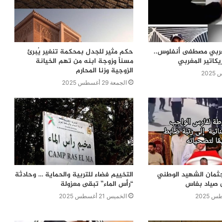
مغربي مصطفى أنفلوس..
حكم مثير للجدل بمحكمة تنغير يُبرئ
يكاتير المغربي
مسناً وزوجة ابنه من تهم الخيانة
الزوجية وزنا المحارم
الجمعة 29 أغسطس 2025
ثمان الشهيد الوطني
التخييم فضاء للتربية والحماية … وحادثة
ن صياد بفاس
“رأس الماء” تبقى معزولة
الخميس 21 أغسطس 2025