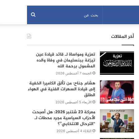
بحث
عن
أخر المقالات
تعزية ومواساة لـ قائد قيادة عين
تيزغة ببنسليمان في وفاة والده
المشمول برحمة الله
الجمعة 7 أغسطس 2026
هشام جناح: من تألق الكاميرا الخفية
إلى قيادة السهرات الفنية في الهواء
الطلق
الأربعاء 5 أغسطس 2026
معركة 23 شتنبر 2026: هل أصبحت
الأحزاب السياسية مجرد محطات لـ
“الترحال الانتخابي”؟
الثلاثاء 4 أغسطس 2026