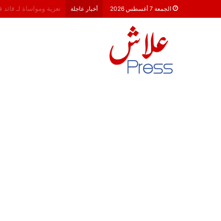
هشام جناح: من تألق الك
الجمعة 7 أغسطس 2026
أخبار عاجلة