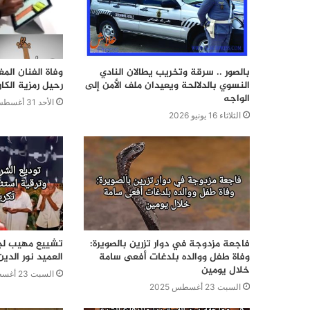
بالصور .. سرقة وتخريب يطالان النادي
وفاة الفنان ال
النسوي بالدلالحة ويعيدان ملف الأمن إلى
رحيل رمزية الكار
الواجه
الأحد 31 أغسطس 2025
الثلاثاء 16 يونيو 2026
فاجعة مزدوجة في دوار تزرين بالصويرة:
تشييع مهيب لج
وفاة طفل ووالده بلدغات أفعى سامة
العميد نور الدي
خلال يومين
السبت 23 أغسطس 2025
السبت 23 أغسطس 2025