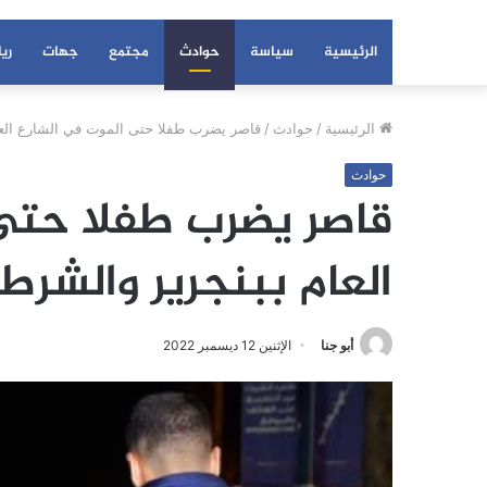
الرئيسية
سياسة
حوادث
مجتمع
جهات
ري
الرئيسية
/
حوادث
/
قاصر يضرب طفلا حتى الموت في الشارع العا
حوادث
قاصر يضرب طفلا حتى
العام ببنجرير والشر
أبو جنا
الإثنين 12 ديسمبر 2022