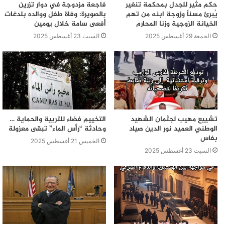
حكم مثير للجدل بمحكمة تنغير
فاجعة مزدوجة في دوار تزرين
يُبرئ مسناً وزوجة ابنه من تهم
بالصويرة: وفاة طفل ووالده بلدغات
الخيانة الزوجية وزنا المحارم
أفعى سامة خلال يومين
الجمعة 29 أغسطس 2025
السبت 23 أغسطس 2025
تشييع مهيب لجثمان الشهيد
التخييم فضاء للتربية والحماية …
الوطني العميد نور الدين صياد
وحادثة “رأس الماء” تبقى معزولة
بفاس
الخميس 21 أغسطس 2025
السبت 23 أغسطس 2025