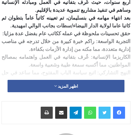
أربع سنوات، حيث عُرف بتفانيه في العمل ومبادئه الإنسانية
وساهم في تنفيذ مشاريع تنموية عديدة بالإقليم.
بعد انتهاء مهامه في بنسليمان، تم تعيينه كاتباً عاماً بتطوان ثم
كاتبا عاما لولاية الدار البيضاء/سطات بجانب الوالي امهيدية.
حقق تحسينات ملحوظة في عمله ككاتب عام بفضل عدة مزايا:
التجربة الواسعة: راكم خبرة كبيرة من خلال تدرجه في مناصب
إدارية متعددة، مما مكنه من إدارة الأزمات بكفاءة.
الكاريزما الإنسانية: عُرف بتفانيه في العمل واهتمامه بمصالح
المواطنين، مما أكسبه سمعة طيبة وشعبية واسعة.
النهج التشاركي: اتبع سياسة الباب المفتوح، مما ساعد في حل
العديد من المشاكل المحلية بفعالية.
اظهر المزيد
التعامل مع الأزمات: أظهر قدرة على إدارة تداعيات جائحة
كورونا بطرق مبتكرة.
وفي المجال الإداري ،يتبع مجموعة من المبادئ الأساسية في
واتساب
تيلقرام
مشاركة عبر البريد
طباعة
التعامل مع الموظفين، منها:
سياسة الباب المفتوح: يحرص على التواصل المباشر مع
الموظفين والاستماع لمشاكلهم واحتياجاتهم، مما يعزز الثقة