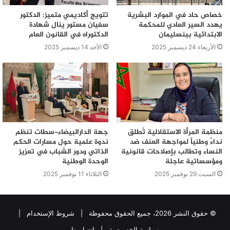
خصاص حاد في الموارد البشرية
تتويج أكاديمي متميز: الدكتور
يهدد السير العادي للمحكمة
سفيان مستور ينال شهادة
الابتدائية ببنسليمان
الدكتوراه في القانون العام
الأربعاء 24 ديسمبر 2025
الأحد 14 ديسمبر 2025
منظمة المرأة الاستقلالية تُطلق
جهة الدارالبيضاء-سطات تنظم
نداءً وطنياً لمواجهة العنف ضد
ندوة علمية حول مسارات الحكم
النساء وتطالب بإصلاحات قانونية
الذاتي ودور الشباب في تعزيز
ومؤسساتية عاجلة
الوحدة الوطنية
السبت 29 نوفمبر 2025
الثلاثاء 11 نوفمبر 2025
© حقوق النشر 2026، جميع الحقوق محفوظة |
شروط الإستخدام
|
سياسة الخصوصية
|
اتصل بنا