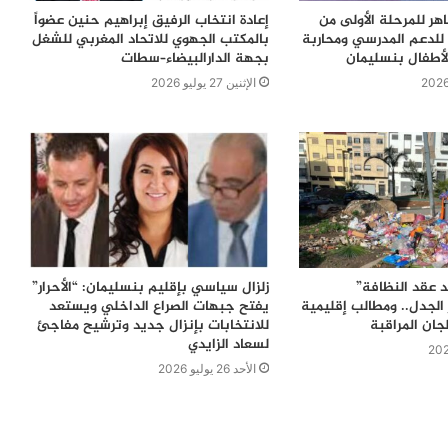
اهر للمرحلة الأولى من
إعادة انتخاب الرفيق إبراهيم حنين عضواً
للدعم المدرسي ومحاربة
بالمكتب الجهوي للاتحاد المغربي للشغل
لأطفال بنسليمان
بجهة الدارالبيضاء–سطات
الإثنين 27 يوليو 2026
 عقد النظافة”
زلزال سياسي بإقليم بنسليمان: “الأحرار”
الجدل.. ومطالب إقليمية
يفتح جبهات الصراع الداخلي ويستعد
جان المراقبة
للانتخابات بإنزال جديد وترشيح مفاجئ
لسعاد الزايدي
الأحد 26 يوليو 2026