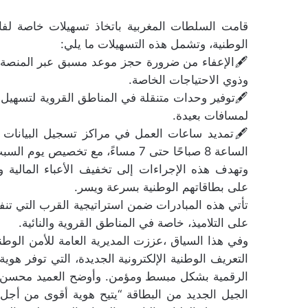
قامت السلطات المغربية باتخاذ تسهيلات خاصة لفائ
الوطنية، وتشمل هذه التسهيلات ما يلي:
🖋️الإعفاء من ضرورة حجز موعد مسبق عبر المنصة الإلك
وذوي الاحتياجات الخاصة.
🖋️توفير وحدات متنقلة في المناطق القروية لتسهيل 
لمسافات بعيدة.
🖋️تمديد ساعات العمل في مراكز تسجيل البيانات
الساعة 8 صباحًا حتى 7 مساءً، مع تخصيص يوم السبت لمعالجة الطلبات بشكل خاص.
وتهدف هذه الإجراءات إلى تخفيف الأعباء المالية و
على بطاقاتهم الوطنية بسرعة ويسر.
تأتي هذه المبادرات ضمن استراتيجية القرب التي تنفذه
على التلاميذ، خاصة في المناطق القروية والنائية.
وفي هذا السياق ،عززت المديرية العامة للأمن الوط
التعريف الوطنية الإلكترونية الجديدة، التي توفر هوي
الرقمية بشكل مبسط ومؤمن. وأوضح العميد محسن يجو
الجيل الجديد من البطاقة “يتيح هوية أقوى من أج