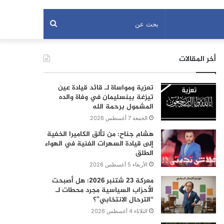
بحث
عن
أخر المقالات
تعزية ومواساة لـ قائد قيادة عين
تيزغة ببنسليمان في وفاة والده
المشمول برحمة الله
الجمعة 7 أغسطس 2026
هشام جناح: من تألق الكاميرا الخفية
إلى قيادة السهرات الفنية في الهواء
الطلق
الأربعاء 5 أغسطس 2026
معركة 23 شتنبر 2026: هل أصبحت
الأحزاب السياسية مجرد محطات لـ
“الترحال الانتخابي”؟
الثلاثاء 4 أغسطس 2026