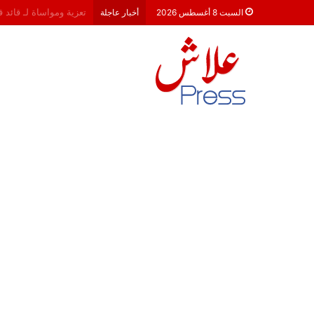
هشام جناح: من تألق الك
السبت 8 أغسطس 2026
أخبار عاجلة