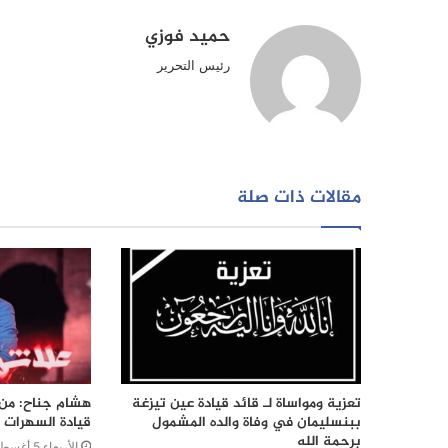
حميد فوزي
رئيس التحرير
مقالات ذات صلة
تعزية ومواساة لـ قائد قيادة عين تيزغة
هشام جناح: من ت
ببنسليمان في وفاة والده المشمول
قيادة السهرات ا
برحمة الله
الأربعاء 5 أغسطس 2026