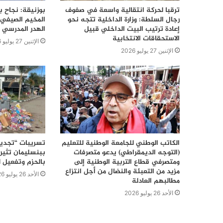
ترقبا لحركة انتقالية واسعة في صفوف
بوزنيقة: نجاح ب
رجال السلطة: وزارة الداخلية تتجه نحو
المخيم الصيفي 
إعادة ترتيب البيت الداخلي قبيل
الهدر المدرسي 
الاستحقاقات الانتخابية
الإثنين 27 يوليو 2026
الإثنين 27 يوليو 2026
الكاتب الوطني للجامعة الوطنية للتعليم
تسريبات “تجديد
(التوجه الديمقراطي) يدعو متصرفات
ببنسليمان تثير 
ومتصرفي قطاع التربية الوطنية إلى
بالحزم وتفعيل ل
مزيد من التعبئة والنضال من أجل انتزاع
الأحد 26 يوليو 2026
مطالبهم العادلة
الأحد 26 يوليو 2026