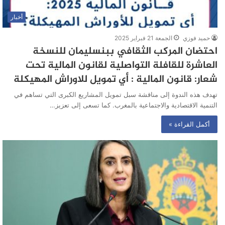
أخبار
حميد فوزي
الجمعة 21 فبراير 2025
احتضان المركب الثقافي ببنسليمان للنسخة
العاشرة للقافلة التواصلية لقانون المالية تحت
شعار: قانون المالية : أي تمويل للاوراش المهيكلة
تهدف هذه الندوة إلى مناقشة سبل تمويل المشاريع الكبرى التي تساهم في
التنمية الاقتصادية والاجتماعية بالمغرب. كما تسعى إلى تعزيز…
أكمل القراءة »