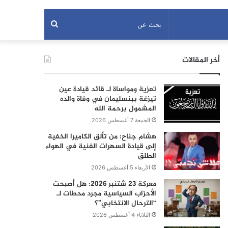
بحث
عن
أخر المقالات
تعزية ومواساة لـ قائد قيادة عين
تيزغة ببنسليمان في وفاة والده
المشمول برحمة الله
الجمعة 7 أغسطس 2026
هشام جناح: من تألق الكاميرا الخفية
إلى قيادة السهرات الفنية في الهواء
الطلق
الأربعاء 5 أغسطس 2026
معركة 23 شتنبر 2026: هل أصبحت
الأحزاب السياسية مجرد محطات لـ
“الترحال الانتخابي”؟
الثلاثاء 4 أغسطس 2026