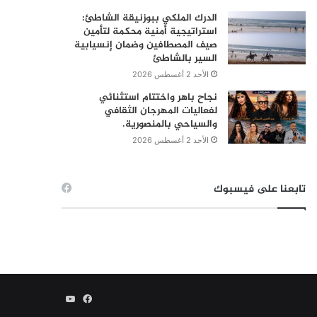
الدرك الملكي ببوزنيقة الشاطئ:
استراتيجية أمنية محكمة لتأمين
صيف المصطافين وضمان إنسيابية
السير بالشاطئ
الأحد 2 أغسطس 2026
نجاح باهر واختتام استثنائي
لفعاليات المهرجان الثقافي
والسياحي بالمنصورية.
الأحد 2 أغسطس 2026
تابعنا على فيسبوك
فيسبوك
يوتيوب