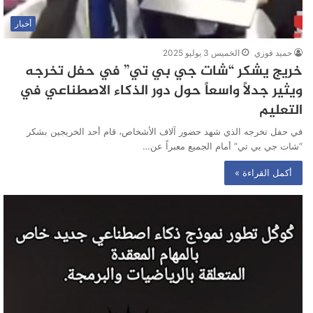
أخبار
حميد فوزي
الخميس 3 يوليو 2025
خريج يشكر “شات جي بي تي” في حفل تخرجه
ويثير جدلاً واسعاً حول دور الذكاء الاصطناعي في
التعليم
في حفل تخرجه الذي شهد حضور آلاف الأشخاص، قام أحد الخريجين بشكر
“شات جي بي تي” أمام الجميع معبراً عن…
أكمل القراءة »