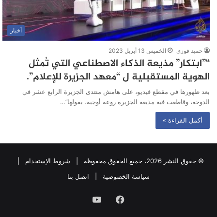
أخبار
حميد فوزي
الخميس 13 أبريل 2023
“”ابتكار” مذيعة الذكاء الاصطناعي التي تُمثل
الهوية المستقبلية ل “معهد الجزيرة للإعلام”.
بعد ظهورها في مقطع فيديو، على هامش منتدى الجزيرة الرابع عشر في
الدوحة، وقاطعت فيه مذيعة الجزيرة روعة أوجيه، بقولها”…
أكمل القراءة »
© حقوق النشر 2026، جميع الحقوق محفوظة |
شروط الإستخدام
|
سياسة الخصوصية
|
اتصل بنا
فيسبوك
يوتيوب