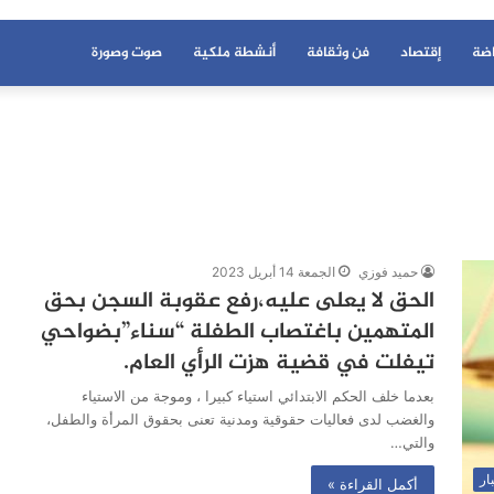
اضة
إقتصاد
فن وثقافة
أنشطة ملكية
صوت وصورة
حميد فوزي
الجمعة 14 أبريل 2023
الحق لا يعلى عليه،رفع عقوبة السجن بحق
المتهمين باغتصاب الطفلة “سناء”بضواحي
تيفلت في قضية هزت الرأي العام.
بعدما خلف الحكم الابتدائي استياء كبيرا ، وموجة من الاستياء
والغضب لدى فعاليات حقوقية ومدنية تعنى بحقوق المرأة والطفل،
والتي…
ار
أكمل القراءة »