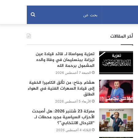
بحث
عن
أخر المقالات
تعزية ومواساة لـ قائد قيادة عين
تيزغة ببنسليمان في وفاة والده
المشمول برحمة الله
الجمعة 7 أغسطس 2026
هشام جناح: من تألق الكاميرا الخفية
إلى قيادة السهرات الفنية في الهواء
الطلق
الأربعاء 5 أغسطس 2026
معركة 23 شتنبر 2026: هل أصبحت
الأحزاب السياسية مجرد محطات لـ
“الترحال الانتخابي”؟
الثلاثاء 4 أغسطس 2026