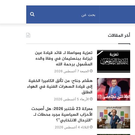
بحث
عن
أخر المقالات
تعزية ومواساة لـ قائد قيادة عين
تيزغة ببنسليمان في وفاة والده
المشمول برحمة الله
الجمعة 7 أغسطس 2026
هشام جناح: من تألق الكاميرا الخفية
إلى قيادة السهرات الفنية في الهواء
الطلق
الأربعاء 5 أغسطس 2026
معركة 23 شتنبر 2026: هل أصبحت
الأحزاب السياسية مجرد محطات لـ
“الترحال الانتخابي”؟
الثلاثاء 4 أغسطس 2026