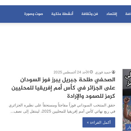
اضة
إقتصاد
فن وثقافة
أنشطة ملكية
صوت وصورة
حميد فوزي
الأحد 24 أغسطس 2025
الصحفي طلحة جبريل يبرز فوز السودان
على الجزائر في كأس أمم إفريقيا للمحليين
كرمز للصمود والإرادة
حقق المنتخب السوداني فوزاً مفاجئاً ومستحقاً على نظيره الجزائري
في ربع نهائي كأس أمم إفريقيا للمحليين 2025، لينتقل إلى نصف…
أكمل القراءة »
ار