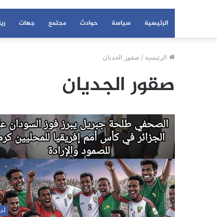
الرئيسية
سياسة
حوادث
مجتمع
جهات
ري
الرئيسية
/
صقور الجديان
صقور الجديان
أخب