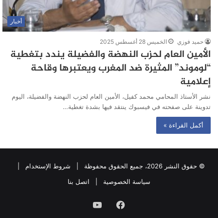
أخبار
حميد فوزي
الخميس 28 أغسطس 2025
الأمين العام لحزب النهضة والفضيلة يندد بتغطية
“لوموند” المثيرة ضد المغرب ويعتبرها وقاحة
إعلامية
نشر الأستاذ المحامي محمد كفيل، الأمين العام لحزب النهضة والفضيلة، اليوم
تدوينة على صفحته في فيسبوك ينتقد فيها بشدة تغطية…
أكمل القراءة »
© حقوق النشر 2026، جميع الحقوق محفوظة |
شروط الإستخدام
|
سياسة الخصوصية
|
اتصل بنا
فيسبوك
يوتيوب