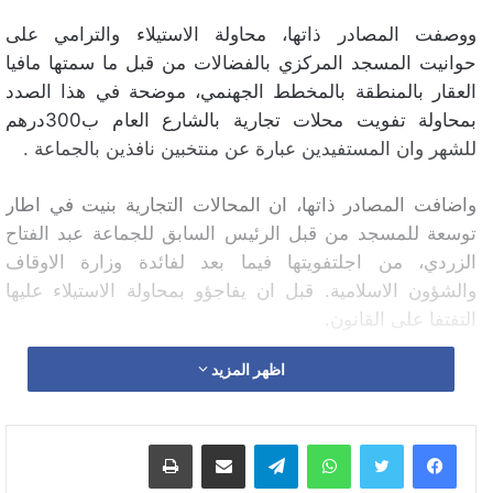
ووصفت المصادر ذاتها، محاولة الاستيلاء والترامي على
حوانيت المسجد المركزي بالفضالات من قبل ما سمتها مافيا
العقار بالمنطقة بالمخطط الجهنمي، موضحة في هذا الصدد
بمحاولة تفويت محلات تجارية بالشارع العام ب300درهم
للشهر وان المستفيدين عبارة عن منتخبين نافذين بالجماعة .
واضافت المصادر ذاتها، ان المحالات التجارية بنيت في اطار
توسعة للمسجد من قبل الرئيس السابق للجماعة عبد الفتاح
الزردي، من اجلتفويتها فيما بعد لفائدة وزارة الاوقاف
والشؤون الاسلامية. قبل ان يفاجؤو بمحاولة الاستيلاء عليها
التفتفا على القانون.
اظهر المزيد
واشارت المصادر ذاتها، انه أمام هذا الوضع تستعد مجموعة
من الهيئات السياسية والحقوقية والنقابية للتصدي لما وصفوه
للظلم الذي لم تسلم منه حتى بيوت الله. مؤكدة ان المجتمع
واتساب
تيلقرام
مشاركة عبر البريد
طباعة
المدني بالفضالات يعبر عن سخطه وغظبه جراء الفوضى
العارمة والتسيب الذي تعرفه الجماعة مما اذى الى تدهور