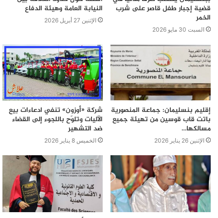
قضية إجبار طفل قاصر على شرب
النيابة العامة وهيئة الدفاع
الخمر
الإثنين 27 أبريل 2026
السبت 30 مايو 2026
إقليم بنسليمان: جماعة المنصورية
شركة «أوزون» تنفي ادعاءات بيع
باتت قاب قوسين من تهيئة جميع
الآليات وتلوّح باللجوء إلى القضاء
مسالكها…
ضد التشهير
الإثنين 26 يناير 2026
الخميس 8 يناير 2026