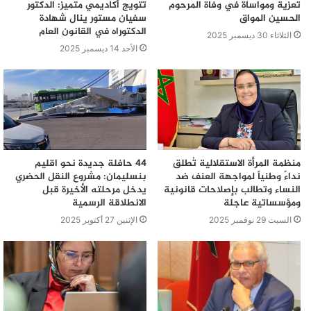
تعزية ومواساة في وفاة المرحوم
تتويج أكاديمي متميز: الدكتور
الحسين المواق
سفيان مستور ينال شهادة
الدكتوراه في القانون العام
الثلاثاء 30 ديسمبر 2025
الأحد 14 ديسمبر 2025
منظمة المرأة الاستقلالية تُطلق
44 حافلة جديدة نحو اقليم
نداءً وطنياً لمواجهة العنف ضد
بنسليمان: مشروع النقل الحضري
النساء وتطالب بإصلاحات قانونية
يدخل مرحلته الأخيرة قبل
ومؤسساتية عاجلة
الانطلاقة الرسمية
السبت 29 نوفمبر 2025
الإثنين 27 أكتوبر 2025