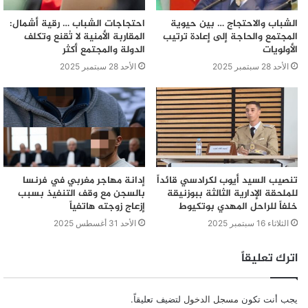
الشباب والاحتجاج … بين حيوية
احتجاجات الشباب … رقية أشمال:
المجتمع والحاجة إلى إعادة ترتيب
المقاربة الأمنية لا تُقنع وتكلف
الأولويات
الدولة والمجتمع أكثر
الأحد 28 سبتمبر 2025
الأحد 28 سبتمبر 2025
تنصيب السيد أيوب لكرادسي قائداً
إدانة مهاجر مغربي في فرنسا
للملحقة الإدارية الثالثة ببوزنيقة
بالسجن مع وقف التنفيذ بسبب
خلفاً للراحل المهدي بوتكيوط
إزعاج زوجته هاتفياً
الثلاثاء 16 سبتمبر 2025
الأحد 31 أغسطس 2025
اترك تعليقاً
يجب أنت تكون
مسجل الدخول
لتضيف تعليقاً.