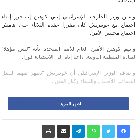
استقالته.
وأعلن وزير الخارجية الإسرائيلي إيلي كوهين إنه قرر إلغاء
اجتماع مع غوتيريش كان مقررا عقده الثلاثاء على هامش
اجتماع مجلس الأمن.
واتهم كوهين الأمين العام للأمم المتحدة بأنه “ليس مؤهلا”
لقيادة المنظمة الدولية، داعيا إياه إلى الاستقالة فورا.
وأضاف الوزير الإسرائيلي أن غوتيريش “يظهر تفهما للقتل
الجماعي للأطفال والنساء وكبار السن”.
كما دعا السفير الإسرائيلي لدى الأمم المتحدة جلعاد إردان
اظهر المزيد
الأمين العام إلى الاستقالة، وقال -في منشور على منصة
إكس- إن غوتيريش “أبدى تفهما للإرهاب والقتل”.
واتساب
تيلقرام
مشاركة عبر البريد
طباعة
وأعلن جلعاد إردان، أن إسرائيل سترفض منح تأشيرات
لمسؤولي المنظمة الدولية، بعد تصريحات أمينها العام أنطونيو