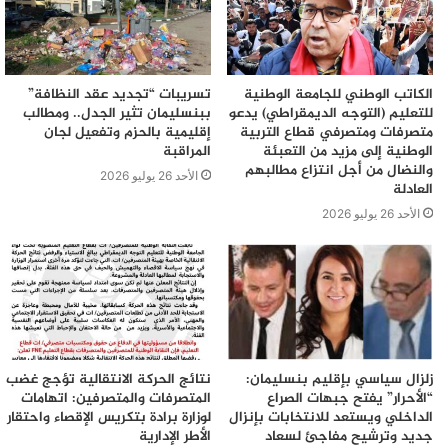
الكاتب الوطني للجامعة الوطنية
تسريبات “تجديد عقد النظافة”
للتعليم (التوجه الديمقراطي) يدعو
ببنسليمان تثير الجدل.. ومطالب
متصرفات ومتصرفي قطاع التربية
إقليمية بالحزم وتفعيل لجان
الوطنية إلى مزيد من التعبئة
المراقبة
والنضال من أجل انتزاع مطالبهم
الأحد 26 يوليو 2026
العادلة
الأحد 26 يوليو 2026
زلزال سياسي بإقليم بنسليمان:
نتائج الحركة الانتقالية تؤجج غضب
“الأحرار” يفتح جبهات الصراع
المتصرفات والمتصرفين: اتهامات
الداخلي ويستعد للانتخابات بإنزال
لوزارة برادة بتكريس الإقصاء واحتقار
جديد وترشيح مفاجئ لسعاد
الأطر الإدارية