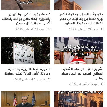
حكم مثير للجدل بمحكمة تنغير
فاجعة مزدوجة في دوار تزرين
يُبرئ مسناً وزوجة ابنه من تهم
بالصويرة: وفاة طفل ووالده بلدغات
الخيانة الزوجية وزنا المحارم
أفعى سامة خلال يومين
الجمعة 29 أغسطس 2025
السبت 23 أغسطس 2025
تشييع مهيب لجثمان الشهيد
التخييم فضاء للتربية والحماية …
الوطني العميد نور الدين صياد
وحادثة “رأس الماء” تبقى معزولة
بفاس
الخميس 21 أغسطس 2025
السبت 23 أغسطس 2025