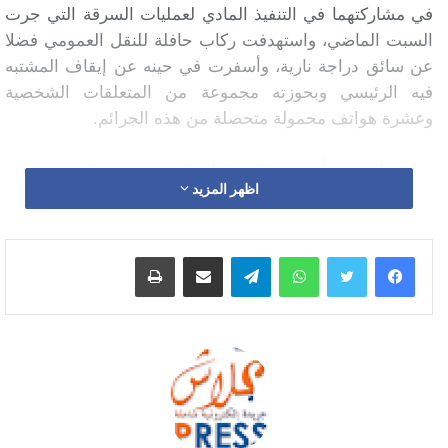
في مشاركتهما في التنفيذ المادي لعمليات السرقة التي جرت
السبت الماضي، واستهدفت ركاب حافلة للنقل العمومي فضلا
عن سائق دراجة نارية، وأسفرت في حينه عن إيقاف المشتبه
فيه الرئيسي وبحوزته مجموعة من المتعلقات الشخصية
وعشرة هواتف محمولة متحصلة من هذه الجرائم.
وذكر المصدر أنه تم الاحتفاظ بالمشتبه فيهما تحت تدبير
اظهر المزيد
الحراسة النظرية رهن إشارة البحث الذي تشرف عليه النيابة
العامة المختصة، وذلك لتحديد كافة الأفعال الإجرامية المنسوبة
إليهما، في وقت سبق فيه عرض المشتبه فيه الأول على
واتساب
تيلقرام
مشاركة عبر البريد
طباعة
العدالة بعد انتهاء فترة الحراسة النظرية.