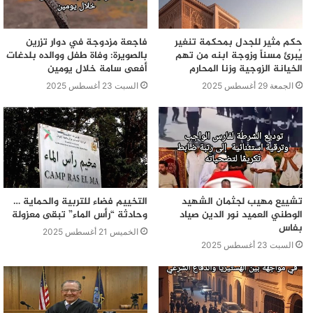
حكم مثير للجدل بمحكمة تنغير
فاجعة مزدوجة في دوار تزرين
يُبرئ مسناً وزوجة ابنه من تهم
بالصويرة: وفاة طفل ووالده بلدغات
الخيانة الزوجية وزنا المحارم
أفعى سامة خلال يومين
الجمعة 29 أغسطس 2025
السبت 23 أغسطس 2025
تشييع مهيب لجثمان الشهيد
التخييم فضاء للتربية والحماية …
الوطني العميد نور الدين صياد
وحادثة “رأس الماء” تبقى معزولة
بفاس
الخميس 21 أغسطس 2025
السبت 23 أغسطس 2025