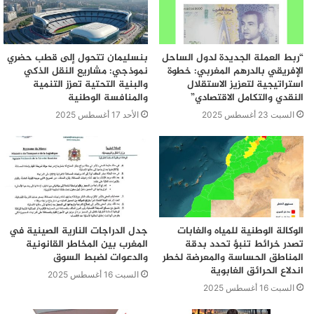
“ربط العملة الجديدة لدول الساحل
بنسليمان تتحول إلى قطب حضري
الإفريقي بالدرهم المغربي: خطوة
نموذجي: مشاريع النقل الذكي
استراتيجية لتعزيز الاستقلال
والبنية التحتية تعزز التنمية
النقدي والتكامل الاقتصادي”
والمنافسة الوطنية
السبت 23 أغسطس 2025
الأحد 17 أغسطس 2025
الوكالة الوطنية للمياه والغابات
جدل الدراجات النارية الصينية في
تصدر خرائط تنبؤ تحدد بدقة
المغرب بين المخاطر القانونية
المناطق الحساسة والمعرضة لخطر
والدعوات لضبط السوق
اندلاع الحرائق الغابوية
السبت 16 أغسطس 2025
السبت 16 أغسطس 2025