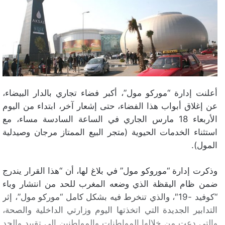
أعلنت إدارة “موركو مول”، أكبر فضاء تجاري بالدار البيضاء،
عن إغلاق أبواب هذا الفضاء، حتى إشعار آخر، ابتداء من اليوم
الأربعاء 18 مارس الجاري في الساعة السادسة مساء، مع
استثناء الخدمات الحيوية (متجر البيع الممتاز مرجان وصيدلية
المول).
وذكرت إدارة “موروكو مول” في بلاغ لها، أن “هذا القرار يندرج
ضمن ظام اليقظة الذي وضعه المغرب للحد من انتشار وباء
“كوفيد -19″، والذي تنخرط فيه بشكل كامل “موركو مول”، إثر
التدابير الجديدة التي اتخذتها اليوم وزارتي الداخلية والصحة،
والتي دعت من خلالها المواطنات والمواطنين إلى تقييد والحد