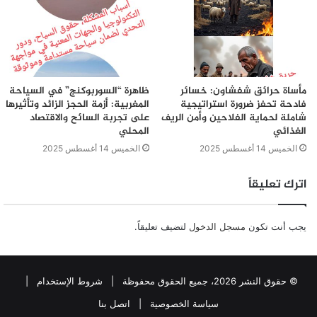
مأساة حرائق شفشاون: خسائر
ظاهرة “السوربوكنج” في السياحة
فادحة تحفز ضرورة استراتيجية
المغربية: أزمة الحجز الزائد وتأثيرها
شاملة لحماية الفلاحين وأمن الريف
على تجربة السائح والاقتصاد
الغذائي
المحلي
الخميس 14 أغسطس 2025
الخميس 14 أغسطس 2025
اترك تعليقاً
يجب أنت تكون
مسجل الدخول
لتضيف تعليقاً.
© حقوق النشر 2026، جميع الحقوق محفوظة |
شروط الإستخدام
|
سياسة الخصوصية
|
اتصل بنا