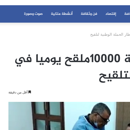
اضة
إقتصاد
فن وثقافة
أنشطة ملكية
صوت وصورة
الخميسات: تجاوز عتبة 10000ملقح يوميا في
تلقيح
أقل من دقيقة