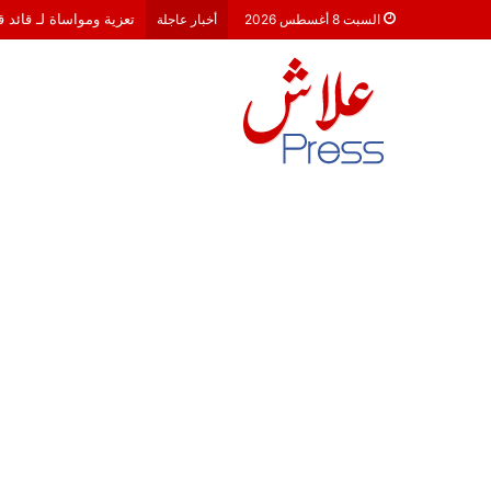
هشام جناح: من تألق الك
السبت 8 أغسطس 2026
أخبار عاجلة