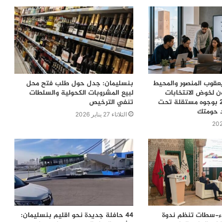
قوب المنصور والمحيط
بنسليمان: جدل حول طلب فتح محل
ن لخوض الانتخابات
لبيع المشروبات الكحولية والسلطات
التشريعية 2026 بوجوه مستقلة تحت
تنفي الترخيص
د حومتك
الثلاثاء 27 يناير 2026
اء-سطات تنظم ندوة
44 حافلة جديدة نحو اقليم بنسليمان: