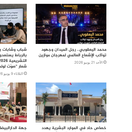
محمد اليعقوبي.. رجل الميدان وجهود
شباب وشابات يع
تواكب الإشعاع العالمي لمهرجان موازين
بالرباط يستعدو
الأحد 21 يونيو 2026
شعار “صوّت لول
الثلاثاء 9 يونيو 2026
خصاص حاد في الموارد البشرية يهدد
جهة الدارالبيض