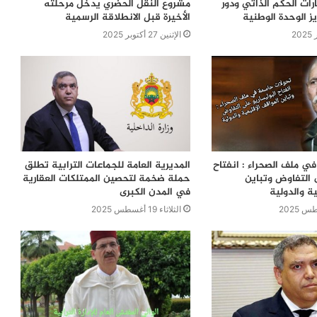
ات الحكم الذاتي ودور
مشروع النقل الحضري يدخل مرحلته
ز الوحدة الوطنية
الأخيرة قبل الانطلاقة الرسمية
الإثنين 27 أكتوبر 2025
ي ملف الصحراء : انفتاح
المديرية العامة للجماعات الترابية تطلق
 التفاوض وتباين
حملة ضخمة لتحصين الممتلكات العقارية
ية والدولية
في المدن الكبرى
الثلاثاء 19 أغسطس 2025