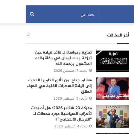
بحث
عن
أخر المقالات
تعزية ومواساة لـ قائد قيادة عين
تيزغة ببنسليمان في وفاة والده
المشمول برحمة الله
الجمعة 7 أغسطس 2026
هشام جناح: من تألق الكاميرا الخفية
إلى قيادة السهرات الفنية في الهواء
الطلق
الأربعاء 5 أغسطس 2026
معركة 23 شتنبر 2026: هل أصبحت
الأحزاب السياسية مجرد محطات لـ
“الترحال الانتخابي”؟
الثلاثاء 4 أغسطس 2026