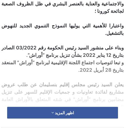
والاجتماعية والعناية بالعنصر البشري في ظل الظروف الصعبة
لجائحة كورونا ؛
واعتبارا للأهمية التي يوليها النموذج التنموي الجديد للنهوض
بالتشغيل.
وبناء على منشور السيد رئيس الحكومة رقم 03/2022 الصادر
بتاريخ 12 يناير 2022 بشأن تنزيل برنامج “أوراش”.
و تبعا لتوصيات اجتماع اللجنة الإقليمية لبرنامج “أوراش” المنعقد
بتاريخ 28 أبريل 2022.
يعلن السيد رئيس مجلس إقليم بنسليمان عن طلب عروض
مشاريع لفائدة تعاونيات و جمعيات الإقليم للسهر على تنزيل
مضامين برنامج “أوراش” في شقه المتعلق بالأوراش العامة
المؤقتة، (وذلك وفق ما هو مبين في قائمة المشاريع المرفقة
اظهر المزيد
بالإعلان كما تمت المصادقة عليها من قبل اللجنة الإقليمية
لبرنامج “أوراش”)، والتي تندرج في إطار المحاور التالية :