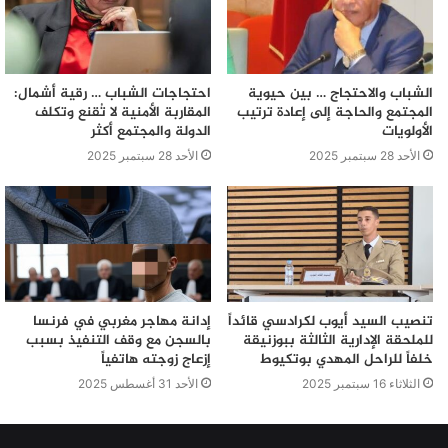
يودع ملف التشريح بمكتب الضبط لمجلس إقليم بنسليمان
بمقر عمالة إقليم بنسليمان في أظرفة مغلقة ومختومة تحمل
تعريف الجمعية/التعاونية والورش المستهدف، وذلك من يوم
الاثنين 09 ماي 2022 إلى غاية يوم الاثنين 23 ماي 2022 على
الشباب والاحتجاج … بين حيوية
احتجاجات الشباب … رقية أشمال:
المجتمع والحاجة إلى إعادة ترتيب
المقاربة الأمنية لا تُقنع وتكلف
الساعة الرابعة والنصف بعد الزوال.
الأولويات
الدولة والمجتمع أكثر
الأحد 28 سبتمبر 2025
الأحد 28 سبتمبر 2025
تنصيب السيد أيوب لكرادسي قائداً
إدانة مهاجر مغربي في فرنسا
للملحقة الإدارية الثالثة ببوزنيقة
بالسجن مع وقف التنفيذ بسبب
خلفاً للراحل المهدي بوتكيوط
إزعاج زوجته هاتفياً
الثلاثاء 16 سبتمبر 2025
الأحد 31 أغسطس 2025