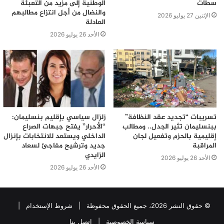
سطات
الوطنية إلى مزيد من التعبئة
والنضال من أجل انتزاع مطالبهم
الإثنين 27 يوليو 2026
العادلة
الأحد 26 يوليو 2026
تسريبات “تجديد عقد النظافة”
زلزال سياسي بإقليم بنسليمان:
ببنسليمان تثير الجدل.. ومطالب
“الأحرار” يفتح جبهات الصراع
إقليمية بالحزم وتفعيل لجان
الداخلي ويستعد للانتخابات بإنزال
المراقبة
جديد وترشيح مفاجئ لسعاد
الزايدي
الأحد 26 يوليو 2026
الأحد 26 يوليو 2026
© حقوق النشر 2026، جميع الحقوق محفوظة |
شروط الإستخدام
|
سياسة الخصوصية
|
اتصل بنا