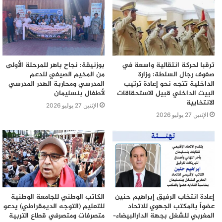
ترقبا لحركة انتقالية واسعة في
بوزنيقة: نجاح باهر للمرحلة الأولى
صفوف رجال السلطة: وزارة
من المخيم الصيفي للدعم
الداخلية تتجه نحو إعادة ترتيب
المدرسي ومحاربة الهدر المدرسي
البيت الداخلي قبيل الاستحقاقات
لأطفال بنسليمان
الانتخابية
الإثنين 27 يوليو 2026
الإثنين 27 يوليو 2026
إعادة انتخاب الرفيق إبراهيم حنين
الكاتب الوطني للجامعة الوطنية
عضواً بالمكتب الجهوي للاتحاد
للتعليم (التوجه الديمقراطي) يدعو
المغربي للشغل بجهة الدارالبيضاء–
متصرفات ومتصرفي قطاع التربية