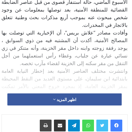
الأسبوع الماضي، حالة استنفار قصوى من قبل عناصر الضابطة
القضائية للمنطقة الأمنية، بعد توصلها بمعلومات عن وجود
شخص مبحوث عنه بموجب أربع مذكرات بحث وطنية تتعلق
بالاتجار في المخدرات.
وأفادت مصادر “علاش بريس”، أن الإخبارية التي توصلت بها
المصالح الأمنية، أكدت أن المشتبه فيه من ذوي السوابق ،
يوجد رفقة زوجته وابنه داخل مقر الخزينة، وأنه متنكر في زي
نسائي عبارة عن جلباب، وغطاء رأس استعملهما من أجل
التنقل من مقر سكنه إلى الخزينة لقضاء مآرب تخصه.
وانتشرت مختلف العناصر الأمنية بعد إخطار النيابة العامة
بابتدائية ابن سليمان، على مستوى العديد من النقط المحيطة
بمقر الخزينة العامة، إذ بمجرد خروج المعني بالأمر تمكنت
فرقة الأبحاث التابعة للضابطة القضائية، من إلقاء القبض عليه
اظهر المزيد
عند مدخل مقر الخزينة، وتم نقله مباشرة إلى مقر المنطقة
الإقليمية لأمن ابن سليمان، حيث جرى وضعه رهن تدابير
الحراسة النظرية. وأضافت المصادر ذاتها، أن المتهم الملقب
واتساب
تيلقرام
مشاركة عبر البريد
طباعة
بـ(نويكا) البالغ من العمر 39 سنة، مبحوث عنه بموجب أربع