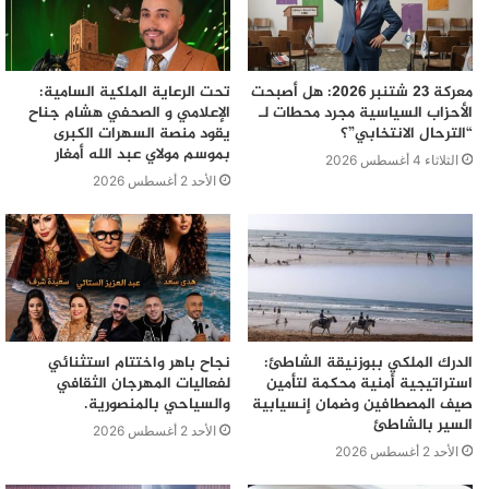
معركة 23 شتنبر 2026: هل أصبحت
تحت الرعاية الملكية السامية:
الأحزاب السياسية مجرد محطات لـ
الإعلامي و الصحفي هشام جناح
“الترحال الانتخابي”؟
يقود منصة السهرات الكبرى
بموسم مولاي عبد الله أمغار
الثلاثاء 4 أغسطس 2026
الأحد 2 أغسطس 2026
الدرك الملكي ببوزنيقة الشاطئ:
نجاح باهر واختتام استثنائي
استراتيجية أمنية محكمة لتأمين
لفعاليات المهرجان الثقافي
صيف المصطافين وضمان إنسيابية
والسياحي بالمنصورية.
السير بالشاطئ
الأحد 2 أغسطس 2026
الأحد 2 أغسطس 2026