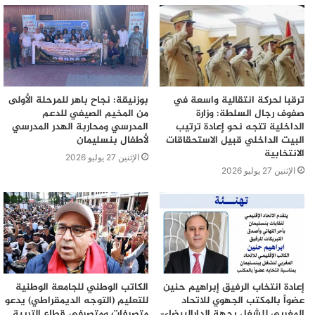
ترقبا لحركة انتقالية واسعة في
بوزنيقة: نجاح باهر للمرحلة الأولى
صفوف رجال السلطة: وزارة
من المخيم الصيفي للدعم
الداخلية تتجه نحو إعادة ترتيب
المدرسي ومحاربة الهدر المدرسي
البيت الداخلي قبيل الاستحقاقات
لأطفال بنسليمان
الانتخابية
الإثنين 27 يوليو 2026
الإثنين 27 يوليو 2026
إعادة انتخاب الرفيق إبراهيم حنين
الكاتب الوطني للجامعة الوطنية
عضواً بالمكتب الجهوي للاتحاد
للتعليم (التوجه الديمقراطي) يدعو
المغربي للشغل بجهة الدارالبيضاء–
متصرفات ومتصرفي قطاع التربية