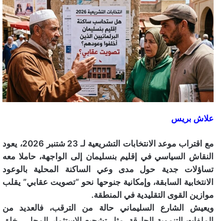
علاش بريس
مع اقتراب موعد الانتخابات التشريعية لـ 23 شتنبر 2026، يعود
النقاش السياسي في إقليم بنسليمان إلى الواجهة، حاملا معه
تساؤلات جدية حول مدى وعي الساكنة المحلية بالوعود
الانتخابية السابقة، وإمكانية جنوحها نحو “تصويت عقابي” يقلب
موازين القوى التقليدية في المنطقة.
ويعيش الشارع السليماني حالة من الترقب، فالعديد من
الملفات التنموية الحارقة، مثل تشجيع الاستثمار المحلي، خلق