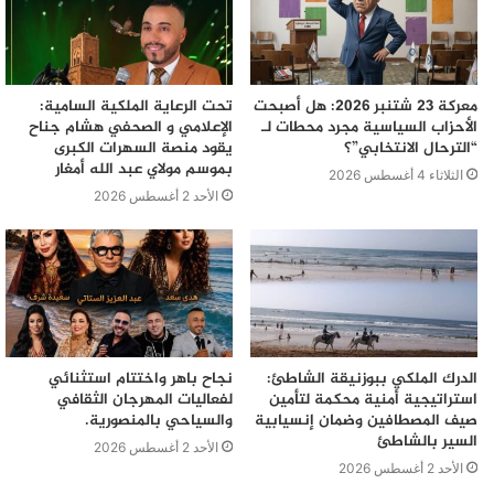
معركة 23 شتنبر 2026: هل أصبحت
تحت الرعاية الملكية السامية:
الأحزاب السياسية مجرد محطات لـ
الإعلامي و الصحفي هشام جناح
“الترحال الانتخابي”؟
يقود منصة السهرات الكبرى
بموسم مولاي عبد الله أمغار
الثلاثاء 4 أغسطس 2026
الأحد 2 أغسطس 2026
الدرك الملكي ببوزنيقة الشاطئ:
نجاح باهر واختتام استثنائي
استراتيجية أمنية محكمة لتأمين
لفعاليات المهرجان الثقافي
صيف المصطافين وضمان إنسيابية
والسياحي بالمنصورية.
السير بالشاطئ
الأحد 2 أغسطس 2026
الأحد 2 أغسطس 2026