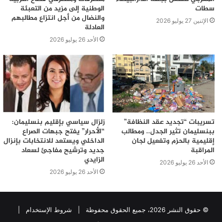
سطات
الوطنية إلى مزيد من التعبئة
والنضال من أجل انتزاع مطالبهم
الإثنين 27 يوليو 2026
العادلة
الأحد 26 يوليو 2026
تسريبات “تجديد عقد النظافة”
زلزال سياسي بإقليم بنسليمان:
ببنسليمان تثير الجدل.. ومطالب
“الأحرار” يفتح جبهات الصراع
إقليمية بالحزم وتفعيل لجان
الداخلي ويستعد للانتخابات بإنزال
المراقبة
جديد وترشيح مفاجئ لسعاد
الزايدي
الأحد 26 يوليو 2026
الأحد 26 يوليو 2026
© حقوق النشر 2026، جميع الحقوق محفوظة |
شروط الإستخدام
|