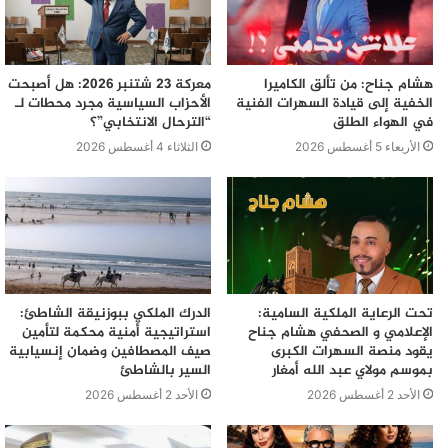
هشام جناح: من تألق الكاميرا
معركة 23 شتنبر 2026: هل أصبحت
الخفية إلى قيادة السهرات الفنية
الأحزاب السياسية مجرد محطات لـ
في الهواء الطلق
“الترحال الانتخابي”؟
الأربعاء 5 أغسطس 2026
الثلاثاء 4 أغسطس 2026
تحت الرعاية الملكية السامية:
الدرك الملكي ببوزنيقة الشاطئ:
الإعلامي و الصحفي هشام جناح
استراتيجية أمنية محكمة لتأمين
يقود منصة السهرات الكبرى
صيف المصطافين وضمان إنسيابية
بموسم مولاي عبد الله أمغار
السير بالشاطئ
الأحد 2 أغسطس 2026
الأحد 2 أغسطس 2026