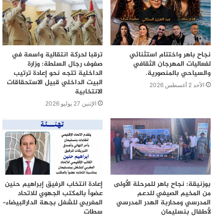
نجاح باهر واختتام استثنائي
ترقبا لحركة انتقالية واسعة في
لفعاليات المهرجان الثقافي
صفوف رجال السلطة: وزارة
والسياحي بالمنصورية.
الداخلية تتجه نحو إعادة ترتيب
البيت الداخلي قبيل الاستحقاقات
الأحد 2 أغسطس 2026
الانتخابية
الإثنين 27 يوليو 2026
بوزنيقة: نجاح باهر للمرحلة الأولى
إعادة انتخاب الرفيق إبراهيم حنين
من المخيم الصيفي للدعم
عضواً بالمكتب الجهوي للاتحاد
المدرسي ومحاربة الهدر المدرسي
المغربي للشغل بجهة الدارالبيضاء–
لأطفال بنسليمان
سطات