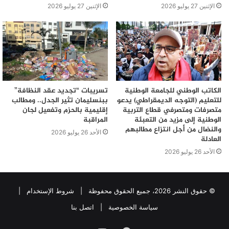
الإثنين 27 يوليو 2026
الإثنين 27 يوليو 2026
الكاتب الوطني للجامعة الوطنية
تسريبات “تجديد عقد النظافة”
للتعليم (التوجه الديمقراطي) يدعو
ببنسليمان تثير الجدل.. ومطالب
متصرفات ومتصرفي قطاع التربية
إقليمية بالحزم وتفعيل لجان
الوطنية إلى مزيد من التعبئة
المراقبة
والنضال من أجل انتزاع مطالبهم
الأحد 26 يوليو 2026
العادلة
الأحد 26 يوليو 2026
© حقوق النشر 2026، جميع الحقوق محفوظة |
شروط الإستخدام
|
سياسة الخصوصية
|
اتصل بنا