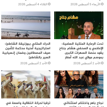
الأربعاء 5 أغسطس 2026
الثلاثاء 4 أغسطس 2026
العلاقات بين البلدين.
الجالية
القنصلية المغربية
تضامن
تعزية ملكية
فلانسيا
فيضانات
تحت الرعاية الملكية السامية:
الدرك الملكي ببوزنيقة الشاطئ:
الإعلامي و الصحفي هشام جناح
استراتيجية أمنية محكمة لتأمين
يقود منصة السهرات الكبرى
صيف المصطافين وضمان إنسيابية
بموسم مولاي عبد الله أمغار
السير بالشاطئ
الأحد 2 أغسطس 2026
الأحد 2 أغسطس 2026
نجاح باهر واختتام استثنائي
ترقبا لحركة انتقالية واسعة في