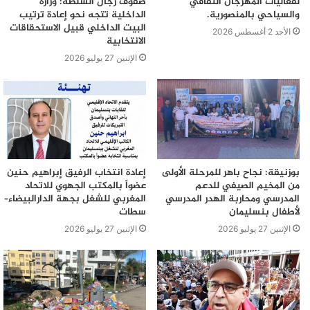
لفعاليات المهرجان الثقافي
صفوف رجال السلطة: وزارة
والسياحي بالمنصورية.
الداخلية تتجه نحو إعادة ترتيب
البيت الداخلي قبيل الاستحقاقات
الأحد 2 أغسطس 2026
الانتخابية
الإثنين 27 يوليو 2026
بوزنيقة: نجاح باهر للمرحلة الأولى
إعادة انتخاب الرفيق إبراهيم حنين
من المخيم الصيفي للدعم
عضواً بالمكتب الجهوي للاتحاد
المدرسي ومحاربة الهدر المدرسي
المغربي للشغل بجهة الدارالبيضاء–
لأطفال بنسليمان
سطات
الإثنين 27 يوليو 2026
الإثنين 27 يوليو 2026