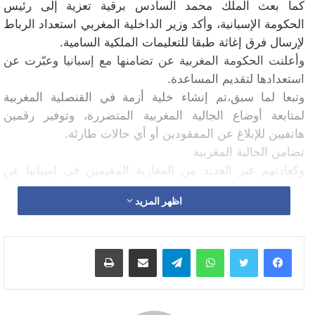
كما بعث الملك محمد السادس برقية تعزية إلى رئيس
الحكومة الإسبانية، وأكد وزير الداخلية المغربي استعداد الرباط
لإرسال فرق إغاثة طبقا للتعليمات الملكية السامية.
وأعلنت الحكومة المغربية عن تضامنها مع إسبانيا وعبّرت عن
استعدادها لتقديم المساعدة.
وتبعا لما سبق،تم إنشاء خلية أزمة في القنصلية المغربية
لمتابعة أوضاع الجالية المغربية المتضررة، وتوفير رقمين
هاتفيين للإبلاغ عن المفقودين أو أي حالات طارئة.
تضامن الجالية المغربية
وكعادتهم عبر العديد من المغاربة المقيمين في إسبانيا عن
تضامنهم مع المتضررين من الفيضانات، حيث تم تنظيم قوافل
اظهر المزيد
لتوزيع المساعدات على المناطق المنكوبة. الصور ومقاطع
الفيديو التي تم تداولها أظهرت حجم الدمار الذي خلفته
الفيضانات، مما أثار قلقًا واسعًا بين أفراد الجالية حول أحوال
واتساب
تيلقرام
مشاركة عبر البريد
طباعة
مواطنيهم.
ولازالت الجهود مستمرة من قبل القنصلية للتواصل مع
عائلاتهم وتقديم الدعم اللازم.والبحث عن المفقودين وسط