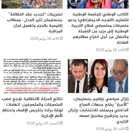
الكاتب الوطني للجامعة الوطنية
تسريبات “تجديد عقد النظافة”
للتعليم (التوجه الديمقراطي) يدعو
ببنسليمان تثير الجدل.. ومطالب
متصرفات ومتصرفي قطاع التربية
إقليمية بالحزم وتفعيل لجان
الوطنية إلى مزيد من التعبئة
المراقبة
والنضال من أجل انتزاع مطالبهم
الأحد 26 يوليو 2026
العادلة
الأحد 26 يوليو 2026
زلزال سياسي بإقليم بنسليمان:
نتائج الحركة الانتقالية تؤجج غضب
“الأحرار” يفتح جبهات الصراع
المتصرفات والمتصرفين: اتهامات
الداخلي ويستعد للانتخابات بإنزال
لوزارة برادة بتكريس الإقصاء واحتقار
جديد وترشيح مفاجئ لسعاد
الأطر الإدارية
الزايدي
السبت 25 يوليو 2026
الأحد 26 يوليو 2026