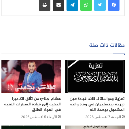
مقالات ذات صلة
تعزية ومواساة لـ قائد قيادة عين
هشام جناح: من تألق الكاميرا
تيزغة ببنسليمان في وفاة والده
الخفية إلى قيادة السهرات الفنية
المشمول برحمة الله
في الهواء الطلق
الجمعة 7 أغسطس 2026
الأربعاء 5 أغسطس 2026