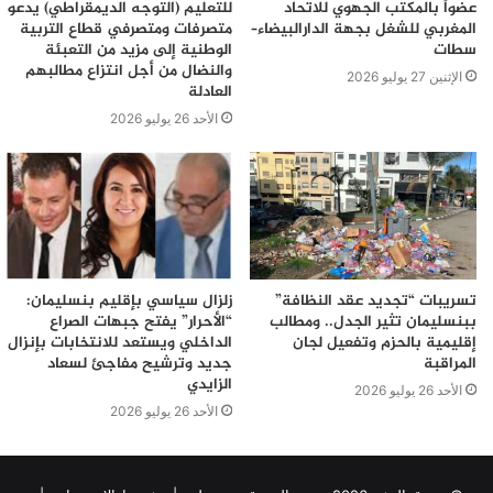
عضواً بالمكتب الجهوي للاتحاد
للتعليم (التوجه الديمقراطي) يدعو
المغربي للشغل بجهة الدارالبيضاء–
متصرفات ومتصرفي قطاع التربية
سطات
الوطنية إلى مزيد من التعبئة
والنضال من أجل انتزاع مطالبهم
الإثنين 27 يوليو 2026
العادلة
الأحد 26 يوليو 2026
تسريبات “تجديد عقد النظافة”
زلزال سياسي بإقليم بنسليمان:
ببنسليمان تثير الجدل.. ومطالب
“الأحرار” يفتح جبهات الصراع
إقليمية بالحزم وتفعيل لجان
الداخلي ويستعد للانتخابات بإنزال
المراقبة
جديد وترشيح مفاجئ لسعاد
الزايدي
الأحد 26 يوليو 2026
الأحد 26 يوليو 2026