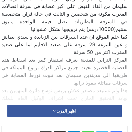
سليمان من القاء القبض على اكبر عصابة في سرقة اتصالات
المغرب مكونة من شخصين و التالث في حالة فرار، متخصصة
في السرقة البطاريات تصل قيمة الواحدة مليون
سنتيم(10000درهم) يتم ترويجها بشكل عشوائيا
كما علم الموقع ان عدد السرقات بين الزيايدة و سيدي بطاش
و عين التيزغة 29 سرقة على صعيد الاقليم اما على صعيد
المغرب اكثر من 50 سرقة
المركز الترابي للمدينة يعرف استنفار كبير بعد اسقاط هذه
العصابة الخطيرة بحيت جميع مراكز الدرك بربوع المملكة في
طريقها الى مدينةبن سليمان بعد ثبوت تورط العصابة في
سرقات مماثلة بنفوذ ترابها
هذا ولم تستبعد مصادر علاش بريس توسع دائرة المتهمين بعد
نهاية التحقيق الجاري تحت اشراف الوكيل العام للملك
بمحكمة الاستئناف بالدار البيضاء.
اظهر المزيد
واتساب
تيلقرام
مشاركة عبر البريد
طباعة