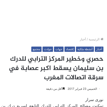
الرئيسية
/
أخبار
أخبار
أنشطة ملكية
إقتصاد
جهات
حوادث
مجتمع
حصري وخطير المركز الترابي للدرك
بن سليمان يسقط اكبر عصابة في
سرقة اتصالات المغرب
الخميس 23 فبراير 2017
أقل من دقيقة
نورى سرار
تمكنت مصالح المركز الترابي للدرك التابعة لسرية درك بن