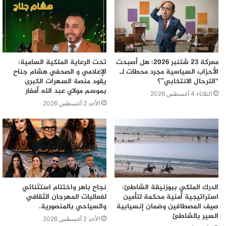
معركة 23 شتنبر 2026: هل أصبحت
تحت الرعاية الملكية السامية:
الأحزاب السياسية مجرد محطات لـ
الإعلامي و الصحفي هشام جناح
“الترحال الانتخابي”؟
يقود منصة السهرات الكبرى
بموسم مولاي عبد الله أمغار
الثلاثاء 4 أغسطس 2026
الأحد 2 أغسطس 2026
الدرك الملكي ببوزنيقة الشاطئ:
نجاح باهر واختتام استثنائي
استراتيجية أمنية محكمة لتأمين
لفعاليات المهرجان الثقافي
صيف المصطافين وضمان إنسيابية
والسياحي بالمنصورية.
السير بالشاطئ
الأحد 2 أغسطس 2026