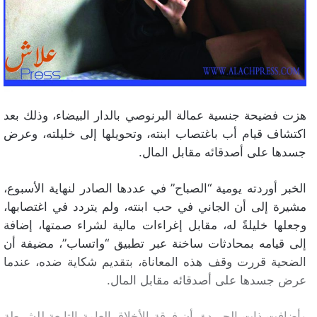
هزت فضيحة جنسية عمالة البرنوصي بالدار البيضاء، وذلك بعد
اكتشاف قيام أب باغتصاب ابنته، وتحويلها إلى خليلته، وعرض
جسدها على أصدقائه مقابل المال.
الخبر أوردته يومية “الصباح” في عددها الصادر لنهاية الأسبوع،
مشيرة إلى أن الجاني في حب ابنته، ولم يتردد في اغتصابها،
وجعلها خليلةً له، مقابل إغراءات مالية لشراء صمتها، إضافة
إلى قيامه بمحادثات ساخنة عبر تطبيق “واتساب”، مضيفة أن
الضحية قررت وقف هذه المعاناة، بتقديم شكاية ضده، عندما
عرض جسدها على أصدقائه مقابل المال.
وأضافت ذات الجريدة، أن فرقة الأخلاق العامة التابعة للشرطة