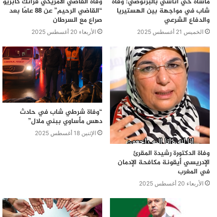
مأساة حي أناسي بالبرنوصي: وفاة
وفاة القاضي الأمريكي فرانك كابريو
شاب في مواجهة بين الهستيريا
“القاضي الرحيم” عن 88 عامًا بعد
والدفاع الشرعي
صراع مع السرطان
الخميس 21 أغسطس 2025
الأربعاء 20 أغسطس 2025
“وفاة شرطي شاب في حادث
دهس مأساوي ببني ملال”
الإثنين 18 أغسطس 2025
وفاة الدكتورة رشيدة المقرئ
الإدريسي أيقونة مكافحة الإدمان
في المغرب
الأربعاء 20 أغسطس 2025