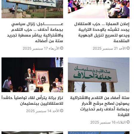
إعلان السمارة … حزب الاستقلال
عـــــــــــاجل: زلزال سياسي
يجدد تشبثه بالوحدة الترابية
بجماعة أحلاف … حزب التقدم
ويدعو لتسريع تنزيل الجهوية
والاشتراكية يباشر مسطرة تجريد
المتقدمة
ستة من أعضائه
الأحد 21 سبتمبر 2025
الأربعاء 17 سبتمبر 2025
ستة أعضاء من التقدم والاشتراكية
نزار بركة يترأس لقاء تواصلياً حاشداً
يصوتون لصالح مرشح الأحرار
للاستقلاليين ببنسليمان
بجماعة أحلاف رغم تحذيرات
الأحد 14 سبتمبر 2025
القيادة
الثلاثاء 16 سبتمبر 2025