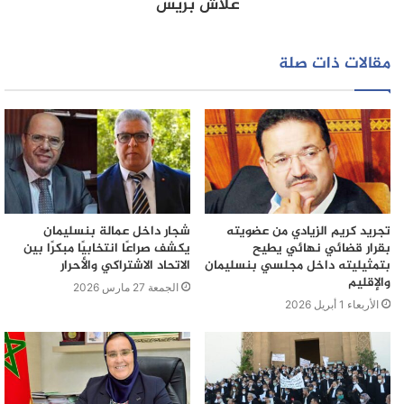
علاش بريس
مقالات ذات صلة
تجريد كريم الزيادي من عضويته
شجار داخل عمالة بنسليمان
بقرار قضائي نهائي يطيح
يكشف صراعًا انتخابيًا مبكرًا بين
بتمثيليته داخل مجلسي بنسليمان
الاتحاد الاشتراكي والأحرار
والإقليم
الجمعة 27 مارس 2026
الأربعاء 1 أبريل 2026