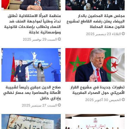
مجلس هيئة المحامين بالدار
منظمة المرأة الاستقلالية تُطلق
البيضاء يعلن رفضه القاطع لمشروع
نداءً وطنياً لمواجهة العنف ضد
قانون مهنة المحاماة
النساء وتطالب بإصلاحات قانونية
ومؤسساتية عاجلة
الثلاثاء 23 ديسمبر 2025
السبت 29 نوفمبر 2025
تطورات جديدة في مشروع القرار
صلاح الدين عبقري رئيساً لشبيبة
الأمريكي حول الصحراء المغربية
الأصالة والمعاصرة بعد مسار نضالي
وإداري حافل
الخميس 30 أكتوبر 2025
السبت 27 سبتمبر 2025