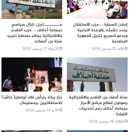
إعلان السمارة … حزب الاستقلال
عـــــــــــاجل: زلزال سياسي
يجدد تشبثه بالوحدة الترابية
بجماعة أحلاف … حزب التقدم
ويدعو لتسريع تنزيل الجهوية
والاشتراكية يباشر مسطرة تجريد
المتقدمة
ستة من أعضائه
الأحد 21 سبتمبر 2025
الأربعاء 17 سبتمبر 2025
ستة أعضاء من التقدم والاشتراكية
نزار بركة يترأس لقاء تواصلياً حاشداً
يصوتون لصالح مرشح الأحرار
للاستقلاليين ببنسليمان
بجماعة أحلاف رغم تحذيرات
الأحد 14 سبتمبر 2025
القيادة
الثلاثاء 16 سبتمبر 2025